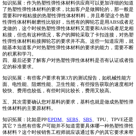
知识拓展：作为热塑性弹性体材料供应商可以更加详细的知道
了热塑性弹性体材料的要求，比如客户是做脚轮的，那一般是
需要和PP相粘接的热塑性弹性体材料料，并且希望这个热塑
性弹性体材料耐磨性比较好，当然有的脚轮芯是用ABS或者尼
龙做的，这个时候热塑性弹性体材料又需要和ABS或者尼龙相
粘接，但也有这种情况，客户的脚轮采取了卡扣连接，对热塑
性弹性体材料粘接脚轮芯的要求并不高。这些一知道应用，就
能基本知道客户对热塑性弹性体材料的要求的能力，需要不断
的积累和学习。
四、最后还要了解客户对热塑性弹性体材料是否有认证或者指
定的标准要求。
知识拓展：有些客户要求有第3方的测试报告，如机械性能方
面、电性能、阻燃性能、卫生性能，有些报告获取的速度相对
较快、费用也较低，有些时间比较长，费用又较高。
五、其次需要确认您对基料的要求，基料也就是做成热塑性弹
性体材料的主要原材料。
知识拓展：比如是PP/
EPDM
、
SEBS
、
SBS
、TPU、TPVE还是
其它？当然有些客户可能并不知道需要具体哪一种热塑性弹性
体材料？这个时候销售工程师就应该通过客户的其它要求来帮