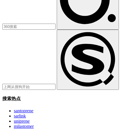
搜索热点
santoprene
sarlink
uniprene
milastomer