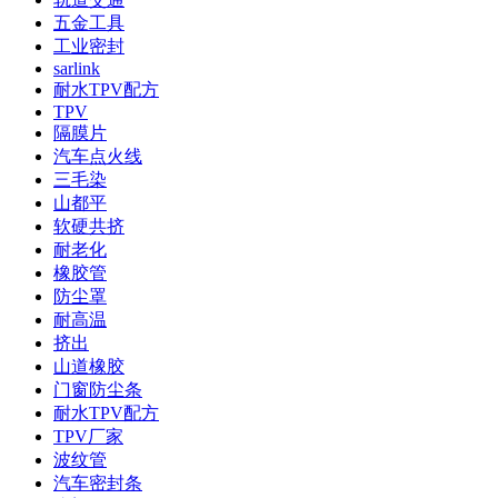
五金工具
工业密封
sarlink
耐水TPV配方
TPV
隔膜片
汽车点火线
三毛染
山都平
软硬共挤
耐老化
橡胶管
防尘罩
耐高温
挤出
山道橡胶
门窗防尘条
耐水TPV配方
TPV厂家
波纹管
汽车密封条