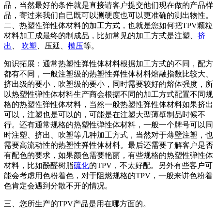
品，当然最好的条件就是直接请客户提交他们现在做的产品样
品，寄过来我们自已既可以测硬度也可以更准确的测出物性。
二、热塑性弹性体材料的加工方式，也就是您如何把TPV颗粒
材料加工成最终的制成品，比如常见的加工方式是注塑、
挤
出
、
吹塑
、压延、
模压
等。
知识拓展：通常热塑性弹性体材料根据加工方式的不同，配方
都有不同，一般注塑级的热塑性弹性体材料熔融指数比较大、
挤出级的要小，吹塑级的要小，同时需要较好的熔体强度，所
以热塑性弹性体材料生产商会根据不同的加工方式配置不同规
格的热塑性弹性体材料，当然一般热塑性弹性体材料如果挤出
可以，注塑也是可以的，可能是在注塑大型薄壁制品时候不
行。还有通常规格的热塑性弹性体材料，一般一个牌号可以同
时注塑、挤出、吹塑等几种加工方式，当然对于薄壁注塑，也
需要高流动性的热塑性弹性体材料。最后还需要了解客户是否
有配色的要求，如果颜色需要艳丽，有些规格的热塑性弹性体
材料，比如酚醛树脂
硫化
的TPV，不太好配。另外有些客户可
能会考虑用色粉着色，对于阻燃规格的TPV，一般来讲色粉着
色肯定会遇到分散不开的情况。
三、您所生产的TPV产品是用在哪方面的。