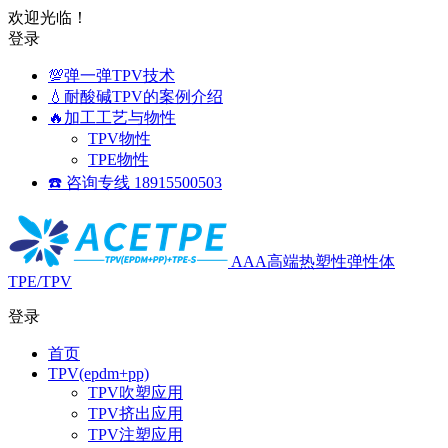
欢迎光临！
登录
💯弹一弹TPV技术
💧耐酸碱TPV的案例介绍
🔥加工工艺与物性
TPV物性
TPE物性
☎️ 咨询专线 18915500503
AAA高端热塑性弹性体
TPE/TPV
登录
首页
TPV(epdm+pp)
TPV吹塑应用
TPV挤出应用
TPV注塑应用