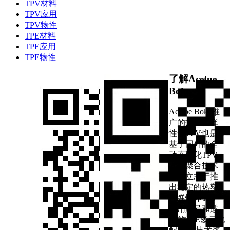
TPV材料
TPV应用
TPV物性
TPE材料
TPE应用
TPE物性
了解Acetpe
Boke
Acetpe Boke推
广的热塑性弹
性体TPV也是
基于国外的全
动态硫化TPV
固态聚合技术
方法立志于推
出稳定的热塑
性弹性体TPV
应用牌号和适
用的TPE多元化