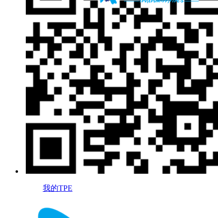
我的TPE