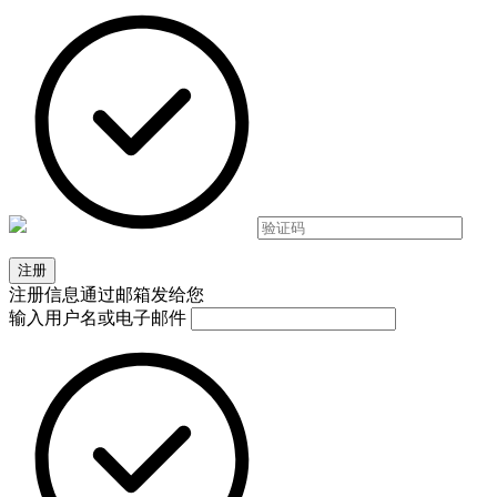
注册信息通过邮箱发给您
输入用户名或电子邮件