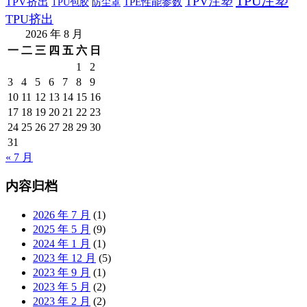
TPU注塑
TPV注塑
TPV挤出
TPE性能参数
TPU包胶
防尘罩
TPU挤出
2026 年 8 月
一
二
三
四
五
六
日
1
2
3
4
5
6
7
8
9
10
11
12
13
14
15
16
17
18
19
20
21
22
23
24
25
26
27
28
29
30
31
« 7 月
内容归档
2026 年 7 月
(1)
2025 年 5 月
(9)
2024 年 1 月
(1)
2023 年 12 月
(5)
2023 年 9 月
(1)
2023 年 5 月
(2)
2023 年 2 月
(2)