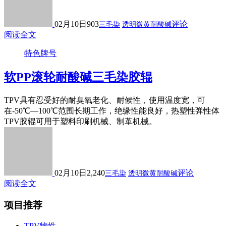
02月10日
903
评论
三毛染
透明微黄耐酸碱
阅读全文
特色牌号
软PP滚轮耐酸碱三毛染胶辊
TPV具有忍受好的耐臭氧老化、耐候性，使用温度宽，可
在-50℃—100℃范围长期工作，绝缘性能良好，热塑性弹性体
TPV胶辊可用于塑料印刷机械、制革机械。
02月10日
2,240
评论
三毛染
透明微黄耐酸碱
阅读全文
项目推荐
TPV物性