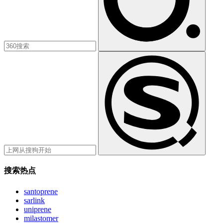
搜索热点
santoprene
sarlink
uniprene
milastomer