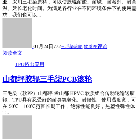
业，采用三毛染原料，可以使胶辊耐酸、耐碱、耐溶剂、耐高
温、延长老化时间。为满足各行业在不同环境条件下的使用需
求，我们也可以...
01月24日
772
评论
三毛染滚轮
软质PP
阅读全文
TPU挤出应用
山都坪胶辊三毛柒PCB滚轮
三毛染（软PP）山都坪 孟山都 HPVC 软质组合传动轮输送胶
辊，TPU具有忍受好的耐臭氧老化、耐候性，使用温度宽，可
在-50℃—100℃范围长期工作，绝缘性能良好，热塑性弹性体
T...