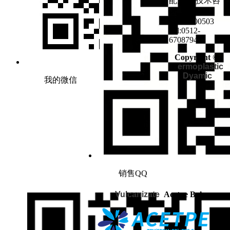
配方。 技术咨
询：
18915500503
Tel:0512-
67087943
Copyright ©
H
ermoplastic
Dyamic
我的微信
销售QQ
Vulcanizate
Acetpe Boke