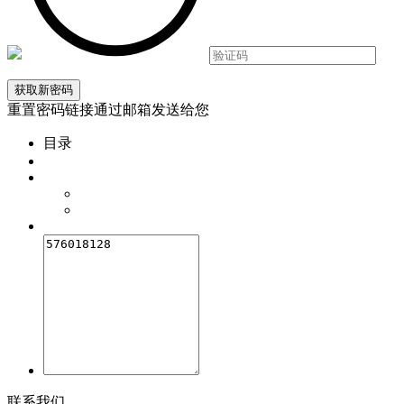
重置密码链接通过邮箱发送给您
目录
联
系
我
们