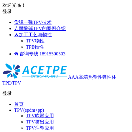
欢迎光临！
登录
💯弹一弹TPV技术
💧耐酸碱TPV的案例介绍
🔥加工工艺与物性
TPV物性
TPE物性
☎️ 咨询专线 18915500503
AAA高端热塑性弹性体
TPE/TPV
登录
首页
TPV(epdm+pp)
TPV吹塑应用
TPV挤出应用
TPV注塑应用