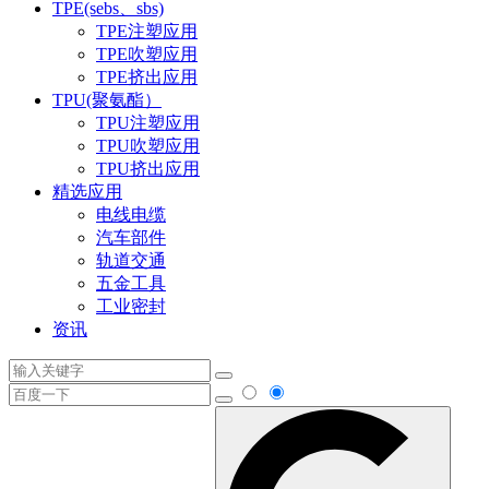
TPE(sebs、sbs)
TPE注塑应用
TPE吹塑应用
TPE挤出应用
TPU(聚氨酯）
TPU注塑应用
TPU吹塑应用
TPU挤出应用
精选应用
电线电缆
汽车部件
轨道交通
五金工具
工业密封
资讯