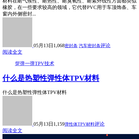
材料在耐气候性、耐热性、耐臭氧性、耐紫外线性方面都类似
橡胶，在一些要求较高的领域，它代替PVC用于车顶饰条、车
窗内外侧密封...
05月13日
1,068
评论
密封条
汽车密封条
阅读全文
💯弹一弹TPV技术
什么是热塑性弹性体TPV材料
什么是热塑性弹性体TPV材料
05月13日
1,159
评论
弹性体TPV材料
阅读全文