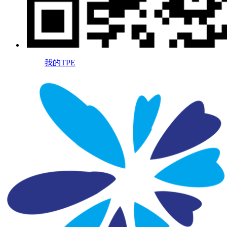
我的TPE