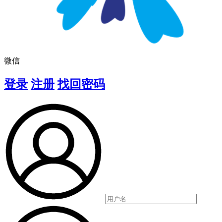
微信
登录
注册
找回密码