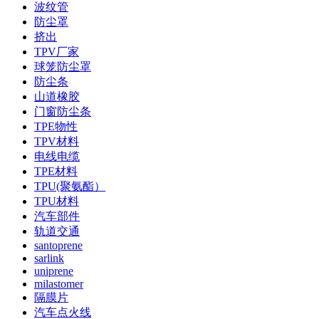
波纹管
防尘罩
挤出
TPV厂家
球笼防尘罩
防尘条
山道橡胶
门窗防尘条
TPE物性
TPV材料
电线电缆
TPE材料
TPU(聚氨酯）
TPU材料
汽车部件
轨道交通
santoprene
sarlink
uniprene
milastomer
隔膜片
汽车点火线