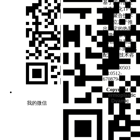
基于国外的全
动态硫化TPV
固态聚合技术
方法立志于推
出稳定的热塑
性弹性体TPV
应用牌号和适
用的TPE多元化
配方。 技术咨
询：
18915500503
Tel:0512-
67087943
Copyright ©
H
ermoplastic
Dyamic
我的微信