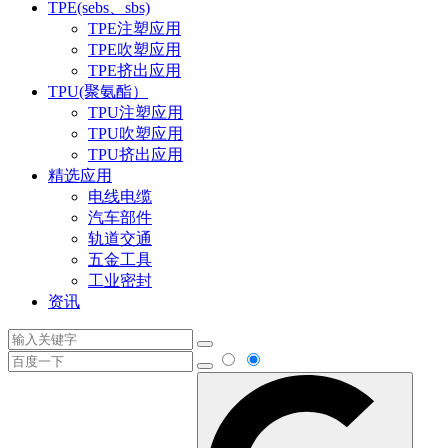
TPE(sebs、sbs)
TPE注塑应用
TPE吹塑应用
TPE挤出应用
TPU(聚氨酯）
TPU注塑应用
TPU吹塑应用
TPU挤出应用
精选应用
电线电缆
汽车部件
轨道交通
五金工具
工业密封
资讯