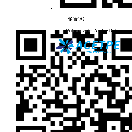
销售QQ
Vulcanizate
Acetpe Boke