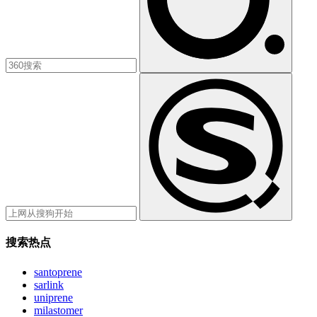
搜索热点
santoprene
sarlink
uniprene
milastomer