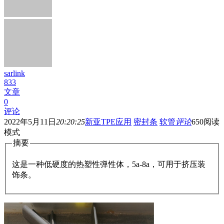
sarlink
833
文章
0
评论
2022年5月11日
20:20:25
新亚TPE应用
密封条
软管
评论
650
阅读
模式
摘要
这是一种低硬度的热塑性弹性体，5a-8a，可用于挤压装
饰条。