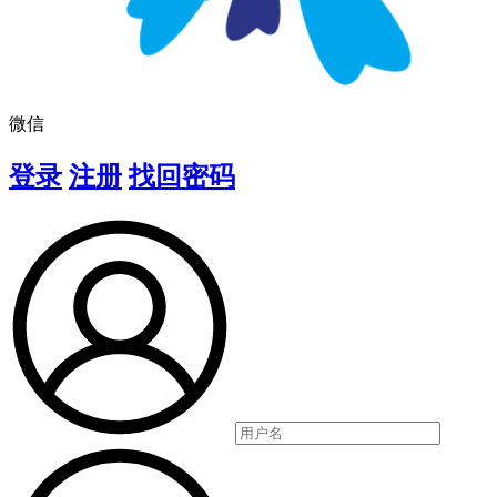
微信
登录
注册
找回密码