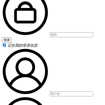
记住我的登录信息