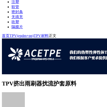
注塑
软管
密封条
无填充
吹塑
隔膜片
首页
TPV(epdm+pp)
TPV材料
正文
TPV挤出雨刷器扰流护套原料