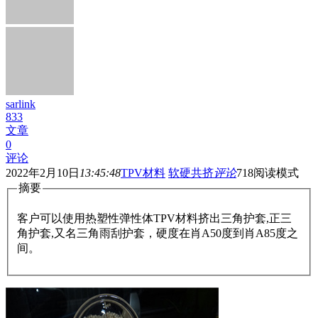
sarlink
833
文章
0
评论
2022年2月10日
13:45:48
TPV材料
软硬共挤
评论
718
阅读模式
摘要
客户可以使用热塑性弹性体TPV材料挤出三角护套,正三
角护套,又名三角雨刮护套，硬度在肖A50度到肖A85度之
间。