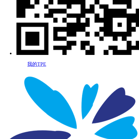
我的TPE