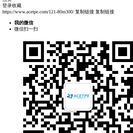
登录收藏
https://www.acetpe.com/121-80m300/
复制链接
复制链接
我的微信
微信扫一扫