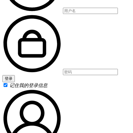
记住我的登录信息