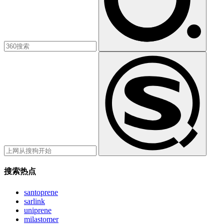
搜索热点
santoprene
sarlink
uniprene
milastomer