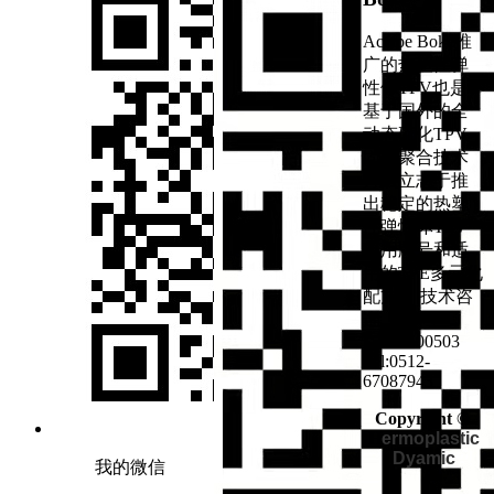
Acetpe Boke推
广的热塑性弹
性体TPV也是
基于国外的全
动态硫化TPV
固态聚合技术
方法立志于推
出稳定的热塑
性弹性体TPV
应用牌号和适
用的TPE多元化
配方。 技术咨
询：
18915500503
Tel:0512-
67087943
Copyright ©
H
ermoplastic
Dyamic
我的微信