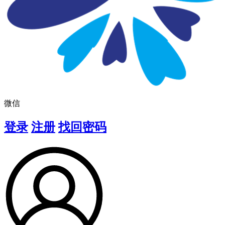
微信
登录
注册
找回密码