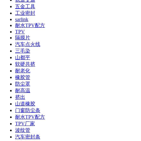
五金工具
工业密封
sarlink
耐水TPV配方
TPV
隔膜片
汽车点火线
三毛染
山都平
软硬共挤
耐老化
橡胶管
防尘罩
耐高温
挤出
山道橡胶
门窗防尘条
耐水TPV配方
TPV厂家
波纹管
汽车密封条