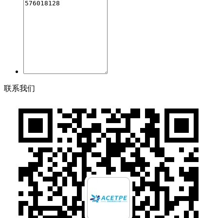
联
系
我
们