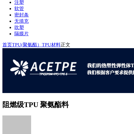
注塑
软管
密封条
无填充
吹塑
隔膜片
首页
TPU(聚氨酯）
TPU材料
正文
阻燃级TPU 聚氨酯料