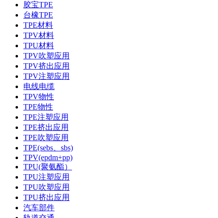
胶宝TPE
台橡TPE
TPE材料
TPV材料
TPU材料
TPV吹塑应用
TPV挤出应用
TPV注塑应用
电线电缆
TPV物性
TPE物性
TPE注塑应用
TPE挤出应用
TPE吹塑应用
TPE(sebs、sbs)
TPV(epdm+pp)
TPU(聚氨酯）
TPU注塑应用
TPU吹塑应用
TPU挤出应用
汽车部件
轨道交通