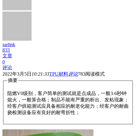
sarlink
833
文章
0
评论
2022年3月5日
10:21:33
TPU材料
评论
783
阅读模式
摘要
阻燃V0级别，客户简单的测试就是点成品，一般3-6秒钟
熄火，一般算合格；制品不能有严重的析出、发粘现象；
经客户烘箱测试应具备相应的耐老化能力；经客户的耐曲
挠检测设备应有良好的耐弯折性；