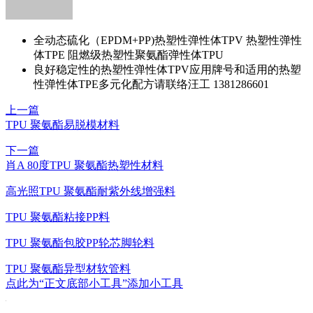
全动态硫化（EPDM+PP)热塑性弹性体TPV 热塑性弹性
体TPE 阻燃级热塑性聚氨酯弹性体TPU
良好稳定性的热塑性弹性体TPV应用牌号和适用的热塑
性弹性体TPE多元化配方请联络汪工 1381286601
上一篇
TPU 聚氨酯易脱模材料
下一篇
肖A 80度TPU 聚氨酯热塑性材料
高光照TPU 聚氨酯耐紫外线增强料
TPU 聚氨酯粘接PP料
TPU 聚氨酯包胶PP轮芯脚轮料
TPU 聚氨酯异型材软管料
点此为“正文底部小工具”添加小工具