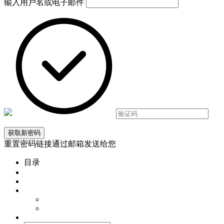
输入用户名或电子邮件
重置密码链接通过邮箱发送给您
目录