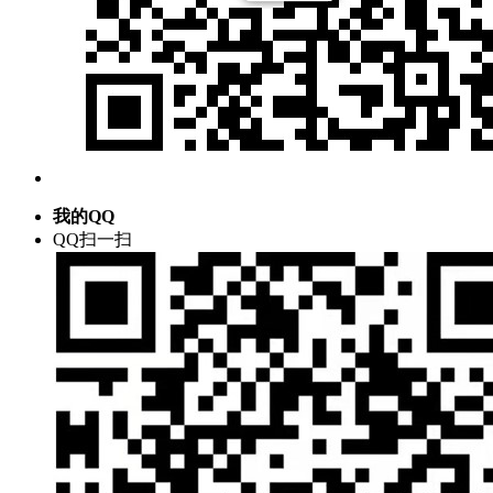
我的QQ
QQ扫一扫