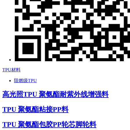
TPU材料
阻燃级TPU
高光照TPU 聚氨酯耐紫外线增强料
TPU 聚氨酯粘接PP料
TPU 聚氨酯包胶PP轮芯脚轮料