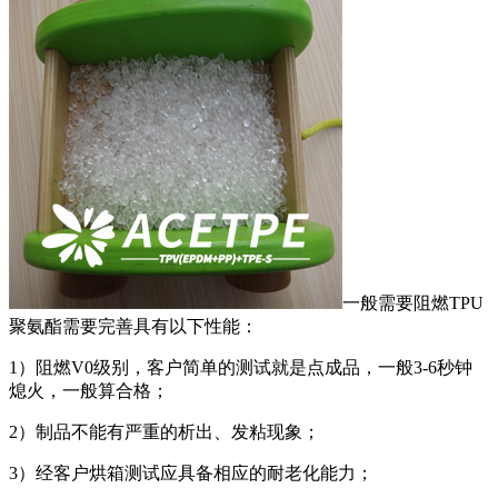
一般需要阻燃TPU
聚氨酯需要完善具有以下性能：
1）阻燃V0级别，客户简单的测试就是点成品，一般3-6秒钟
熄火，一般算合格；
2）制品不能有严重的析出、发粘现象；
3）经客户烘箱测试应具备相应的耐老化能力；