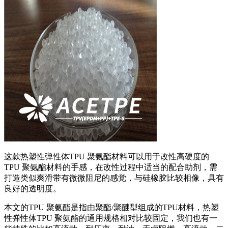
这款热塑性弹性体TPU 聚氨酯材料可以用于改性高硬度的
TPU 聚氨酯材料的手感，在改性过程中适当的配合助剂，需
打造类似爽滑带有微微阻尼的感觉，与硅橡胶比较相像，具有
良好的透明度。
本文的TPU 聚氨酯是指由聚酯/聚醚型组成的TPU材料，热塑
性弹性体TPU 聚氨酯的通用规格相对比较固定，我们也有一