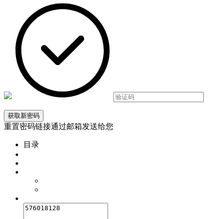
重置密码链接通过邮箱发送给您
目录