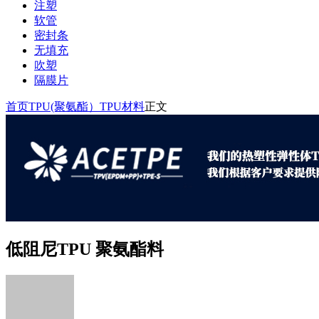
注塑
软管
密封条
无填充
吹塑
隔膜片
首页
TPU(聚氨酯）
TPU材料
正文
低阻尼TPU 聚氨酯料