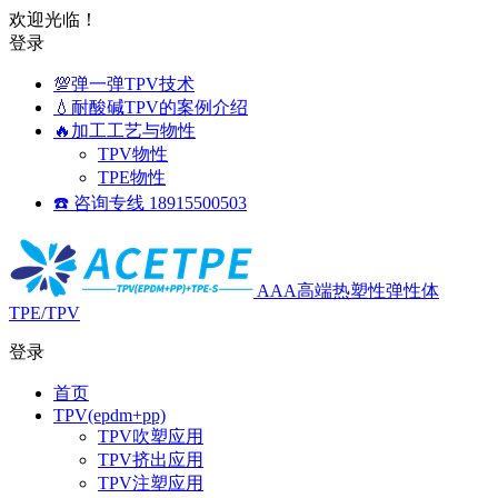
欢迎光临！
登录
💯弹一弹TPV技术
💧耐酸碱TPV的案例介绍
🔥加工工艺与物性
TPV物性
TPE物性
☎️ 咨询专线 18915500503
AAA高端热塑性弹性体
TPE/TPV
登录
首页
TPV(epdm+pp)
TPV吹塑应用
TPV挤出应用
TPV注塑应用