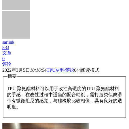
sarlink
833
文章
0
评论
2022年3月5日
10:16:54
TPU材料
评论
644
阅读模式
摘要
TPU 聚氨酯材料可以用于改性高硬度的TPU 聚氨酯材料
的手感，在改性过程中适当的配合助剂，需打造类似爽滑
带有微微阻尼的感觉，与硅橡胶比较相像，具有良好的透
明度。