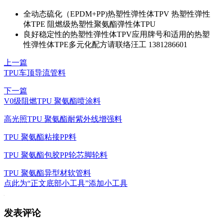
全动态硫化（EPDM+PP)热塑性弹性体TPV 热塑性弹性
体TPE 阻燃级热塑性聚氨酯弹性体TPU
良好稳定性的热塑性弹性体TPV应用牌号和适用的热塑
性弹性体TPE多元化配方请联络汪工 1381286601
上一篇
TPU车顶导流管料
下一篇
V0级阻燃TPU 聚氨酯喷涂料
高光照TPU 聚氨酯耐紫外线增强料
TPU 聚氨酯粘接PP料
TPU 聚氨酯包胶PP轮芯脚轮料
TPU 聚氨酯异型材软管料
点此为“正文底部小工具”添加小工具
发表评论