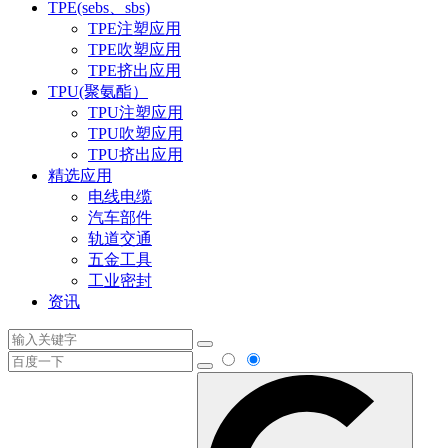
TPE(sebs、sbs)
TPE注塑应用
TPE吹塑应用
TPE挤出应用
TPU(聚氨酯）
TPU注塑应用
TPU吹塑应用
TPU挤出应用
精选应用
电线电缆
汽车部件
轨道交通
五金工具
工业密封
资讯