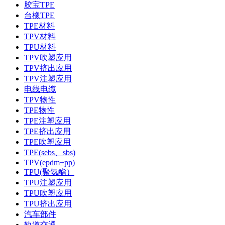
胶宝TPE
台橡TPE
TPE材料
TPV材料
TPU材料
TPV吹塑应用
TPV挤出应用
TPV注塑应用
电线电缆
TPV物性
TPE物性
TPE注塑应用
TPE挤出应用
TPE吹塑应用
TPE(sebs、sbs)
TPV(epdm+pp)
TPU(聚氨酯）
TPU注塑应用
TPU吹塑应用
TPU挤出应用
汽车部件
轨道交通