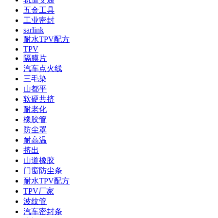
五金工具
工业密封
sarlink
耐水TPV配方
TPV
隔膜片
汽车点火线
三毛染
山都平
软硬共挤
耐老化
橡胶管
防尘罩
耐高温
挤出
山道橡胶
门窗防尘条
耐水TPV配方
TPV厂家
波纹管
汽车密封条