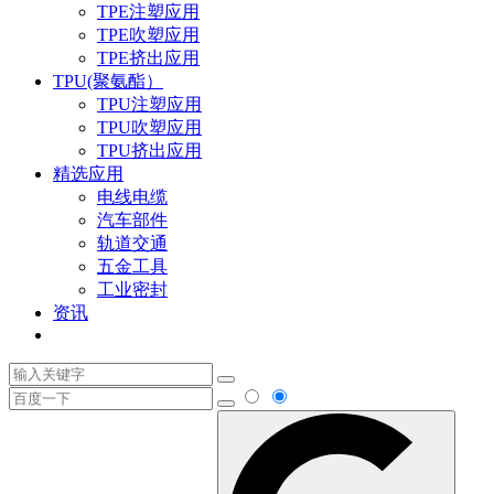
TPE注塑应用
TPE吹塑应用
TPE挤出应用
TPU(聚氨酯）
TPU注塑应用
TPU吹塑应用
TPU挤出应用
精选应用
电线电缆
汽车部件
轨道交通
五金工具
工业密封
资讯