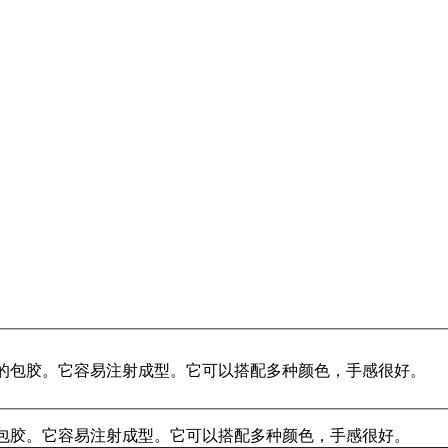
园林工具的包胶。它容易注射成型。它可以搭配多种颜色，手感很好。
具的包胶。它容易注射成型。它可以搭配多种颜色，手感很好。