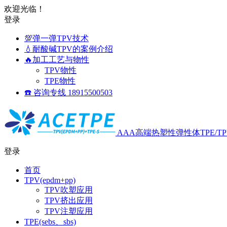
欢迎光临！
登录
💯弹一弹TPV技术
💧耐酸碱TPV的案例介绍
🔥加工工艺与物性
TPV物性
TPE物性
☎️ 咨询专线 18915500503
AAA高端热塑性弹性体TPE/TP
登录
首页
TPV(epdm+pp)
TPV吹塑应用
TPV挤出应用
TPV注塑应用
TPE(sebs、sbs)