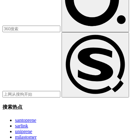
搜索热点
santoprene
sarlink
uniprene
milastomer