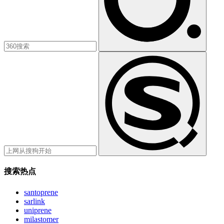
搜索热点
santoprene
sarlink
uniprene
milastomer