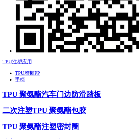
TPU注塑应用
TPU增韧PP
手柄
TPU 聚氨酯汽车门边防滑踏板
二次注塑TPU 聚氨酯包胶
TPU 聚氨酯注塑密封圈