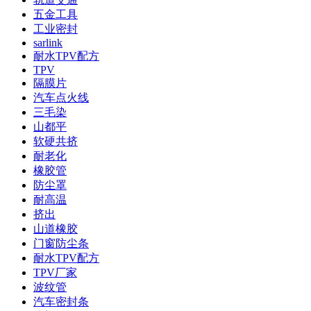
五金工具
工业密封
sarlink
耐水TPV配方
TPV
隔膜片
汽车点火线
三毛染
山都平
软硬共挤
耐老化
橡胶管
防尘罩
耐高温
挤出
山道橡胶
门窗防尘条
耐水TPV配方
TPV厂家
波纹管
汽车密封条