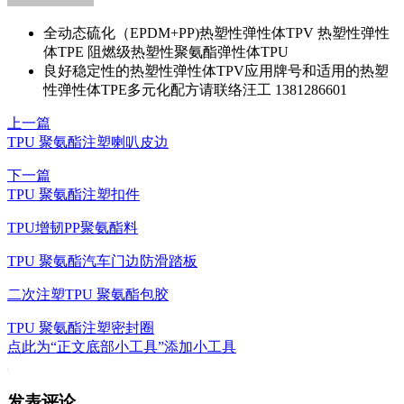
全动态硫化（EPDM+PP)热塑性弹性体TPV 热塑性弹性
体TPE 阻燃级热塑性聚氨酯弹性体TPU
良好稳定性的热塑性弹性体TPV应用牌号和适用的热塑
性弹性体TPE多元化配方请联络汪工 1381286601
上一篇
TPU 聚氨酯注塑喇叭皮边
下一篇
TPU 聚氨酯注塑扣件
TPU增韧PP聚氨酯料
TPU 聚氨酯汽车门边防滑踏板
二次注塑TPU 聚氨酯包胶
TPU 聚氨酯注塑密封圈
点此为“正文底部小工具”添加小工具
发表评论