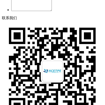
联
系
我
们