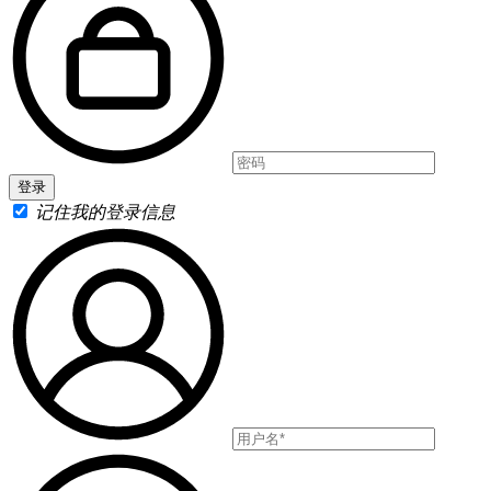
记住我的登录信息