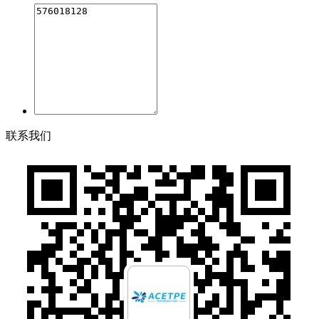
联
系
我
们