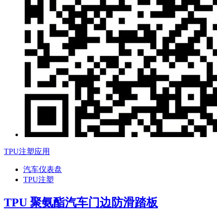
TPU注塑应用
汽车仪表盘
TPU注塑
TPU 聚氨酯汽车门边防滑踏板