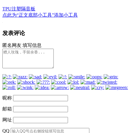
TPU注塑隔音板
点此为“正文底部小工具”添加小工具
发表评论
匿名网友
填写信息
昵称
邮箱
网址
QQ