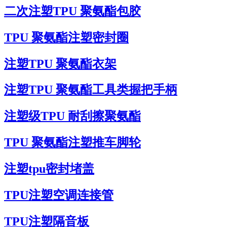
二次注塑TPU 聚氨酯包胶
TPU 聚氨酯注塑密封圈
注塑TPU 聚氨酯衣架
注塑TPU 聚氨酯工具类握把手柄
注塑级TPU 耐刮擦聚氨酯
TPU 聚氨酯注塑推车脚轮
注塑tpu密封堵盖
TPU注塑空调连接管
TPU注塑隔音板