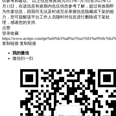
供参考和建议。 以上信息有效期为2021年7月5日至2022年12
月13日，在该信息有效期内也仅供您参考了解，超过有效期即
为作废信息，因我司无法及时或完全掌握信息隐藏或下架的能
力，您可提醒该平台工作人员随时对信息进行删除或下架处
理，感谢您的支持.
点赞
登录收藏
https://www.acetpe.com/tpe%e6%b3%a8%e5%a1%91%e9%9c
复制链接
复制链接
我的微信
微信扫一扫