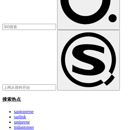
搜索热点
santoprene
sarlink
uniprene
milastomer