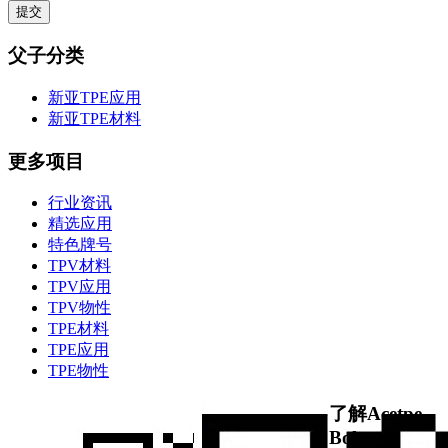
父子分类
新亚TPE应用
新亚TPE材料
更多项目
行业资讯
精选应用
特色牌号
TPV材料
TPV应用
TPV物性
TPE材料
TPE应用
TPE物性
了解Acetpe
Boke