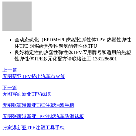
全动态硫化（EPDM+PP)热塑性弹性体TPV 热塑性弹性
体TPE 阻燃级热塑性聚氨酯弹性体TPU
良好稳定性的热塑性弹性体TPV应用牌号和适用的热塑
性弹性体TPE多元化配方请联络汪工 1381286601
上一篇
无图新亚TPV挤出汽车点火线
下一篇
无图雾面新亚TPV线缆
无图张家港新亚TPE注塑油漆手柄
无图张家港新亚TPE注塑汽车防滑踏板
张家港新亚TPE注塑工具手柄