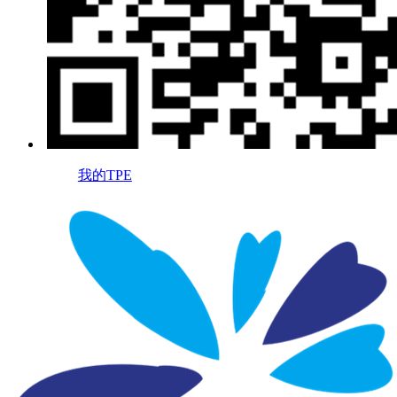
我的TPE