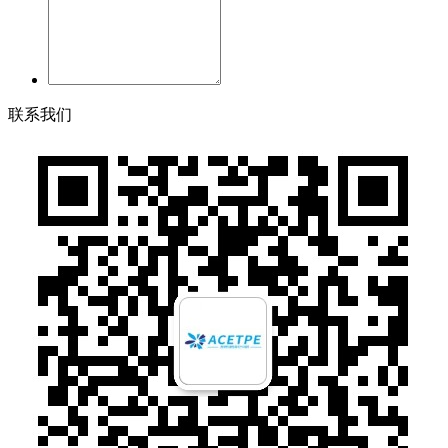
联
系
我
们