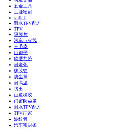
五金工具
工业密封
sarlink
耐水TPV配方
TPV
隔膜片
汽车点火线
三毛染
山都平
软硬共挤
耐老化
橡胶管
防尘罩
耐高温
挤出
山道橡胶
门窗防尘条
耐水TPV配方
TPV厂家
波纹管
汽车密封条