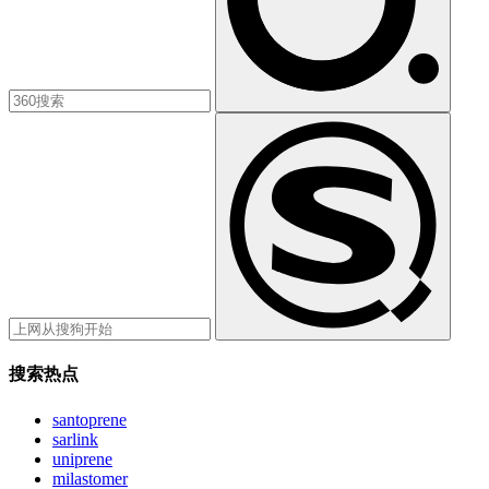
搜索热点
santoprene
sarlink
uniprene
milastomer