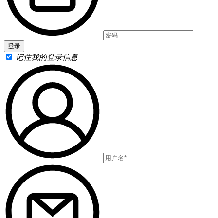
记住我的登录信息