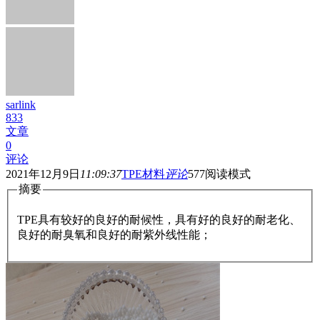
sarlink
833
文章
0
评论
2021年12月9日
11:09:37
TPE材料
评论
577
阅读模式
摘要
TPE具有较好的良好的耐候性，具有好的良好的耐老化、
良好的耐臭氧和良好的耐紫外线性能；