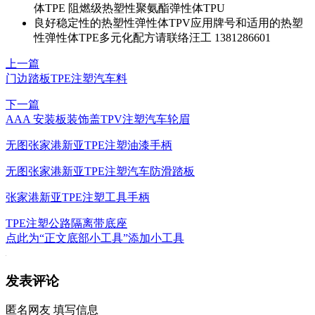
体TPE 阻燃级热塑性聚氨酯弹性体TPU
良好稳定性的热塑性弹性体TPV应用牌号和适用的热塑
性弹性体TPE多元化配方请联络汪工 1381286601
上一篇
门边踏板TPE注塑汽车料
下一篇
AAA 安装板装饰盖TPV注塑汽车轮眉
无图张家港新亚TPE注塑油漆手柄
无图张家港新亚TPE注塑汽车防滑踏板
张家港新亚TPE注塑工具手柄
TPE注塑公路隔离带底座
点此为“正文底部小工具”添加小工具
发表评论
匿名网友
填写信息