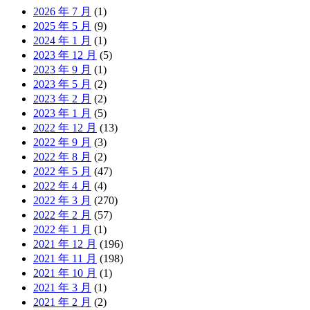
2026 年 7 月
(1)
2025 年 5 月
(9)
2024 年 1 月
(1)
2023 年 12 月
(5)
2023 年 9 月
(1)
2023 年 5 月
(2)
2023 年 2 月
(2)
2023 年 1 月
(5)
2022 年 12 月
(13)
2022 年 9 月
(3)
2022 年 8 月
(2)
2022 年 5 月
(47)
2022 年 4 月
(4)
2022 年 3 月
(270)
2022 年 2 月
(57)
2022 年 1 月
(1)
2021 年 12 月
(196)
2021 年 11 月
(198)
2021 年 10 月
(1)
2021 年 3 月
(1)
2021 年 2 月
(2)