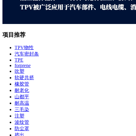
项目推荐
TPV物性
汽车密封条
TPE
forprene
吹塑
软硬共挤
橡胶管
耐老化
山都平
耐高温
三毛染
注塑
波纹管
防尘罩
挤出