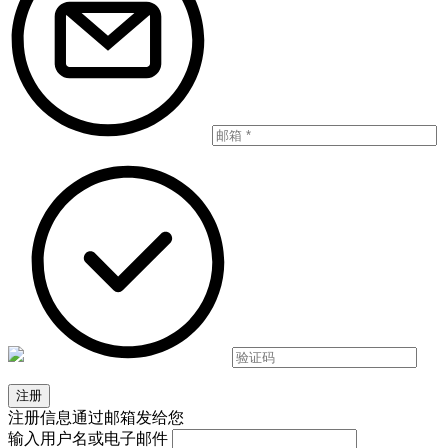
注册信息通过邮箱发给您
输入用户名或电子邮件