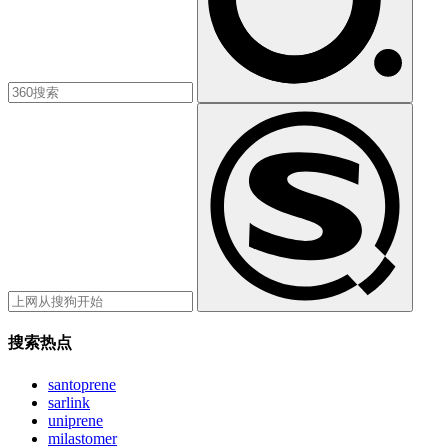
搜索热点
santoprene
sarlink
uniprene
milastomer