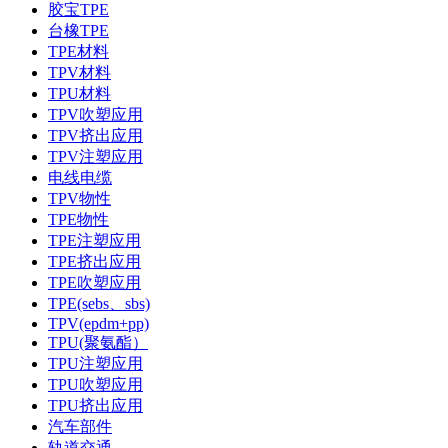
胶宝TPE
台橡TPE
TPE材料
TPV材料
TPU材料
TPV吹塑应用
TPV挤出应用
TPV注塑应用
电线电缆
TPV物性
TPE物性
TPE注塑应用
TPE挤出应用
TPE吹塑应用
TPE(sebs、sbs)
TPV(epdm+pp)
TPU(聚氨酯）
TPU注塑应用
TPU吹塑应用
TPU挤出应用
汽车部件
轨道交通