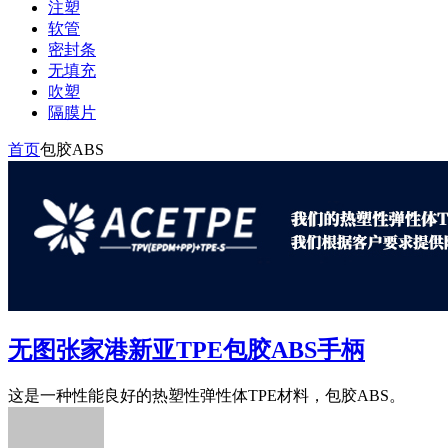
注塑
软管
密封条
无填充
吹塑
隔膜片
首页
包胶ABS
无图张家港新亚TPE包胶ABS手柄
这是一种性能良好的热塑性弹性体TPE材料，包胶ABS。