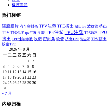
橡胶套管
热门标签
TPV注塑
TPE挤出
隔膜膜片
汽车密封条
挤出
挤出tpu
波纹管
TPU注塑
TPE注塑
TPU
TPV
TPU包胶
tpv厂家
注塑
TPE原料
挤出
密封条
TPE性能参数
吹塑
软管
挤出TPE
TPV挤出
防尘罩
胶宝TPE
2026 年 8 月
一
二
三
四
五
六
日
1
2
3
4
5
6
7
8
9
10
11
12
13
14
15
16
17
18
19
20
21
22
23
24
25
26
27
28
29
30
31
« 7 月
内容归档