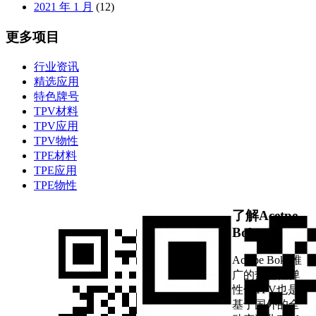
2021 年 1 月
(12)
更多项目
行业资讯
精选应用
特色牌号
TPV材料
TPV应用
TPV物性
TPE材料
TPE应用
TPE物性
了解Acetpe
Boke
Acetpe Boke推
广的热塑性弹
性体TPV也是
基于国外的全