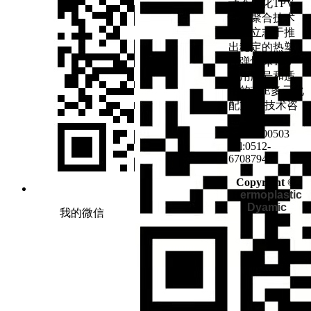
动态硫化TPV
固态聚合技术
方法立志于推
出稳定的热塑
性弹性体TPV
应用牌号和适
用的TPE多元化
配方。 技术咨
询：
18915500503
Tel:0512-
67087943
Copyright ©
H
ermoplastic
Dyamic
我的微信