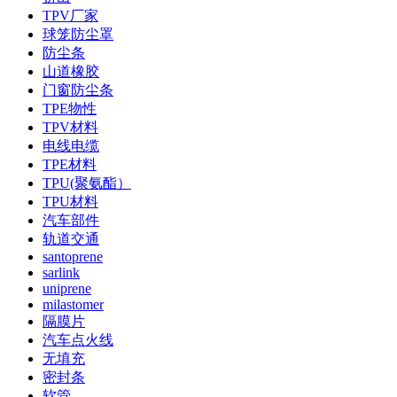
TPV厂家
球笼防尘罩
防尘条
山道橡胶
门窗防尘条
TPE物性
TPV材料
电线电缆
TPE材料
TPU(聚氨酯）
TPU材料
汽车部件
轨道交通
santoprene
sarlink
uniprene
milastomer
隔膜片
汽车点火线
无填充
密封条
软管