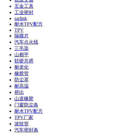
五金工具
工业密封
sarlink
耐水TPV配方
TPV
隔膜片
汽车点火线
三毛染
山都平
软硬共挤
耐老化
橡胶管
防尘罩
耐高温
挤出
山道橡胶
门窗防尘条
耐水TPV配方
TPV厂家
波纹管
汽车密封条