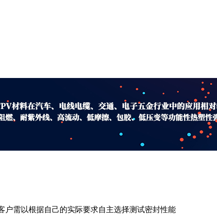
，客户需以根据自己的实际要求自主选择测试密封性能