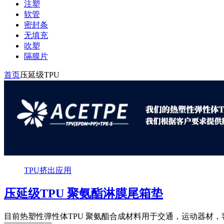
注塑
软管
密封条
无填充
吹塑
隔膜片
首页
压延级TPU
TPU挤出应用
压延级TPU 聚氨酯淋膜尾箱垫
目前热塑性弹性体TPU 聚氨酯合成材料用于交通，运动器材