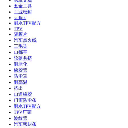
五金工具
工业密封
sarlink
耐水TPV配方
TPV
隔膜片
汽车点火线
三毛染
山都平
软硬共挤
耐老化
橡胶管
防尘罩
耐高温
挤出
山道橡胶
门窗防尘条
耐水TPV配方
TPV厂家
波纹管
汽车密封条