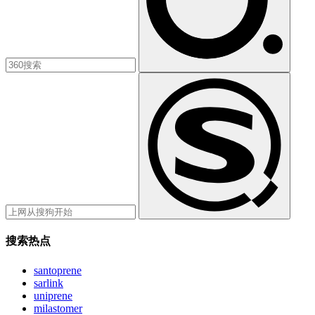
搜索热点
santoprene
sarlink
uniprene
milastomer