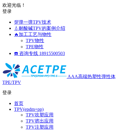
欢迎光临！
登录
💯弹一弹TPV技术
💧耐酸碱TPV的案例介绍
🔥加工工艺与物性
TPV物性
TPE物性
☎️ 咨询专线 18915500503
AAA高端热塑性弹性体
TPE/TPV
登录
首页
TPV(epdm+pp)
TPV吹塑应用
TPV挤出应用
TPV注塑应用