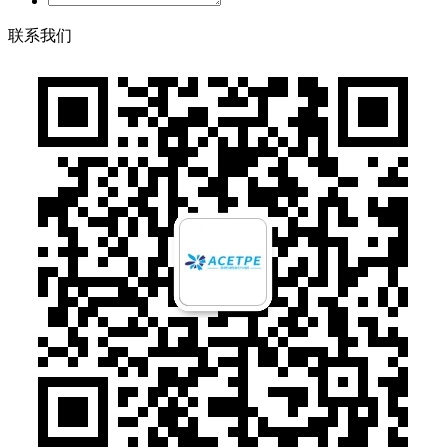
联
系
我
们