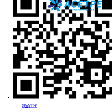
我的TPE