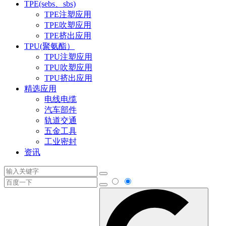
TPE(sebs、sbs)
TPE注塑应用
TPE吹塑应用
TPE挤出应用
TPU(聚氨酯）
TPU注塑应用
TPU吹塑应用
TPU挤出应用
精选应用
电线电缆
汽车部件
轨道交通
五金工具
工业密封
资讯