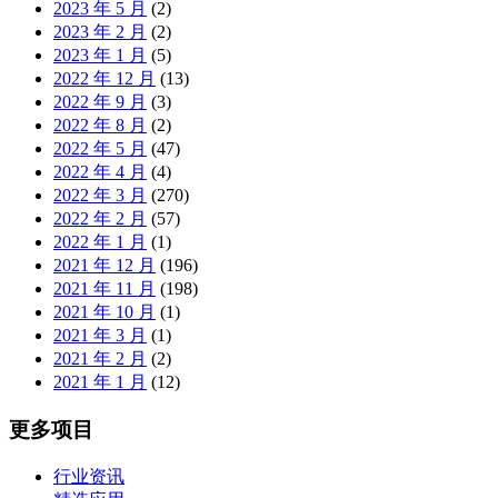
2023 年 5 月
(2)
2023 年 2 月
(2)
2023 年 1 月
(5)
2022 年 12 月
(13)
2022 年 9 月
(3)
2022 年 8 月
(2)
2022 年 5 月
(47)
2022 年 4 月
(4)
2022 年 3 月
(270)
2022 年 2 月
(57)
2022 年 1 月
(1)
2021 年 12 月
(196)
2021 年 11 月
(198)
2021 年 10 月
(1)
2021 年 3 月
(1)
2021 年 2 月
(2)
2021 年 1 月
(12)
更多项目
行业资讯