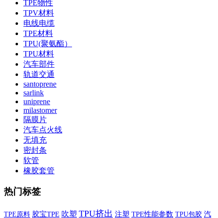
TPE物性
TPV材料
电线电缆
TPE材料
TPU(聚氨酯）
TPU材料
汽车部件
轨道交通
santoprene
sarlink
uniprene
milastomer
隔膜片
汽车点火线
无填充
密封条
软管
橡胶套管
热门标签
TPU挤出
胶宝TPE
吹塑
TPE性能参数
汽
注塑
TPU包胶
TPE原料