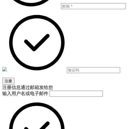
注册信息通过邮箱发给您
输入用户名或电子邮件