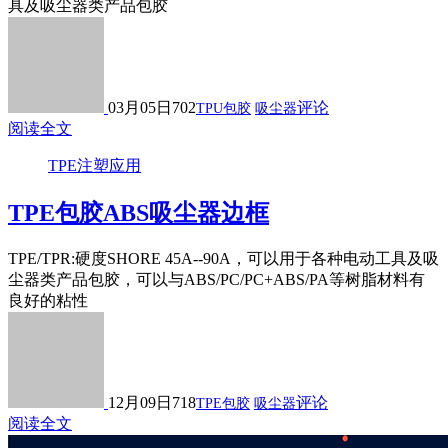
具及吸尘器类产品包胶
03月05日
702
评论
TPU包胶
吸尘器
阅读全文
TPE注塑应用
TPE包胶ABS吸尘器边框
TPE/TPR:硬度SHORE 45A--90A，可以用于各种电动工具及吸
尘器类产品包胶，可以与ABS/PC/PC+ABS/PA等树脂材料有
良好的粘性
12月09日
718
评论
TPE包胶
吸尘器
阅读全文