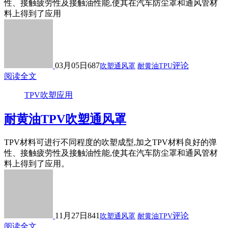
性、接触疲劳性及接触油性能,使其在汽车防尘罩和通风管材
料上得到了应用
03月05日
687
评论
吹塑通风罩
耐黄油TPU
阅读全文
TPV吹塑应用
耐黄油TPV吹塑通风罩
TPV材料可进行不同程度的吹塑成型,加之TPV材料良好的弹
性、接触疲劳性及接触油性能,使其在汽车防尘罩和通风管材
料上得到了应用。
11月27日
841
评论
吹塑通风罩
耐黄油TPV
阅读全文