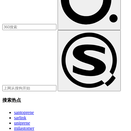
搜索热点
santoprene
sarlink
uniprene
milastomer