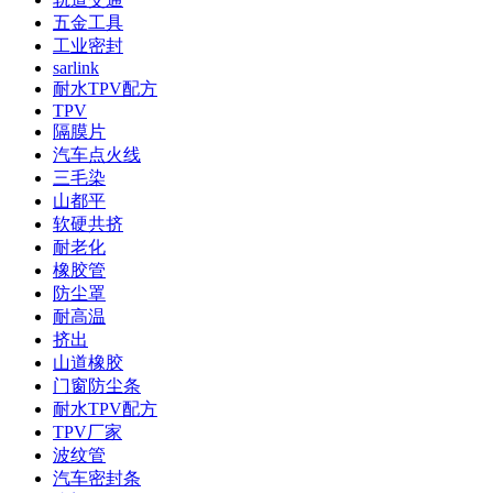
五金工具
工业密封
sarlink
耐水TPV配方
TPV
隔膜片
汽车点火线
三毛染
山都平
软硬共挤
耐老化
橡胶管
防尘罩
耐高温
挤出
山道橡胶
门窗防尘条
耐水TPV配方
TPV厂家
波纹管
汽车密封条