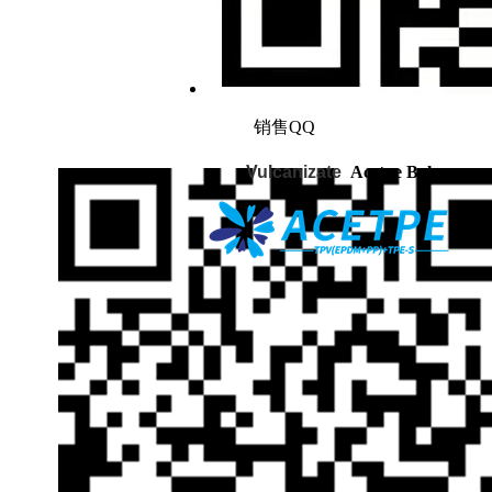
销售QQ
Vulcanizate
Acetpe Boke