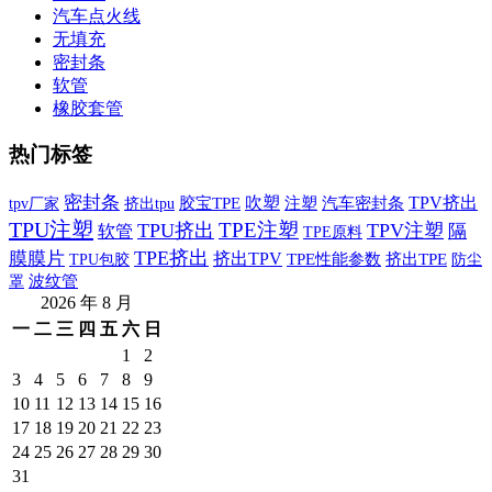
汽车点火线
无填充
密封条
软管
橡胶套管
热门标签
密封条
胶宝TPE
吹塑
汽车密封条
TPV挤出
tpv厂家
挤出tpu
注塑
TPU注塑
TPE注塑
TPU挤出
TPV注塑
隔
软管
TPE原料
TPE挤出
膜膜片
挤出TPV
TPE性能参数
挤出TPE
TPU包胶
防尘
波纹管
罩
2026 年 8 月
一
二
三
四
五
六
日
1
2
3
4
5
6
7
8
9
10
11
12
13
14
15
16
17
18
19
20
21
22
23
24
25
26
27
28
29
30
31