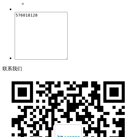
联
系
我
们