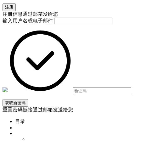
注册信息通过邮箱发给您
输入用户名或电子邮件
重置密码链接通过邮箱发送给您
目录