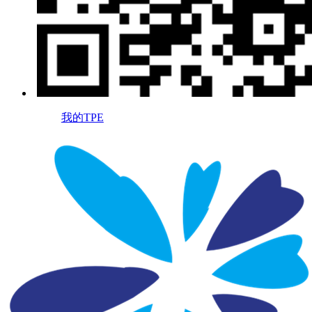
我的TPE