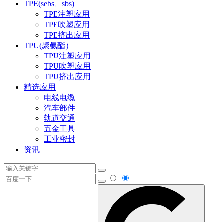
TPE(sebs、sbs)
TPE注塑应用
TPE吹塑应用
TPE挤出应用
TPU(聚氨酯）
TPU注塑应用
TPU吹塑应用
TPU挤出应用
精选应用
电线电缆
汽车部件
轨道交通
五金工具
工业密封
资讯