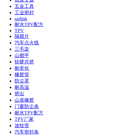
五金工具
工业密封
sarlink
耐水TPV配方
TPV
隔膜片
汽车点火线
三毛染
山都平
软硬共挤
耐老化
橡胶管
防尘罩
耐高温
挤出
山道橡胶
门窗防尘条
耐水TPV配方
TPV厂家
波纹管
汽车密封条