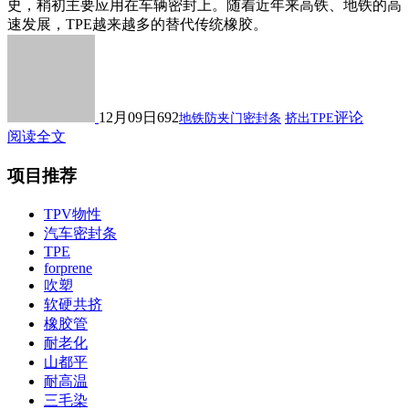
史，稍初主要应用在车辆密封上。随着近年来高铁、地铁的高
速发展，TPE越来越多的替代传统橡胶。
12月09日
692
评论
地铁防夹门密封条
挤出TPE
阅读全文
项目推荐
TPV物性
汽车密封条
TPE
forprene
吹塑
软硬共挤
橡胶管
耐老化
山都平
耐高温
三毛染