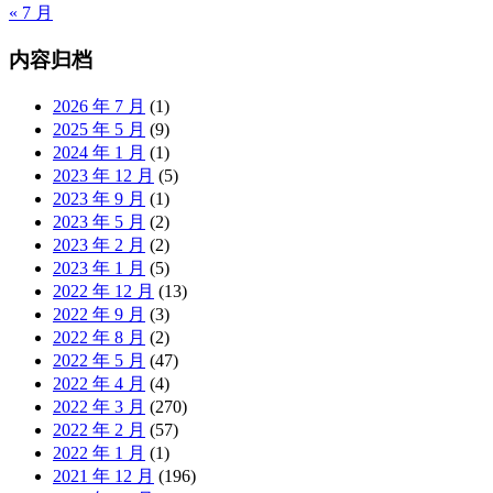
« 7 月
内容归档
2026 年 7 月
(1)
2025 年 5 月
(9)
2024 年 1 月
(1)
2023 年 12 月
(5)
2023 年 9 月
(1)
2023 年 5 月
(2)
2023 年 2 月
(2)
2023 年 1 月
(5)
2022 年 12 月
(13)
2022 年 9 月
(3)
2022 年 8 月
(2)
2022 年 5 月
(47)
2022 年 4 月
(4)
2022 年 3 月
(270)
2022 年 2 月
(57)
2022 年 1 月
(1)
2021 年 12 月
(196)