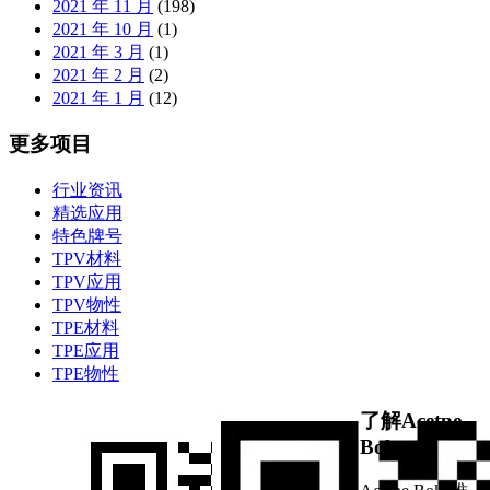
2021 年 11 月
(198)
2021 年 10 月
(1)
2021 年 3 月
(1)
2021 年 2 月
(2)
2021 年 1 月
(12)
更多项目
行业资讯
精选应用
特色牌号
TPV材料
TPV应用
TPV物性
TPE材料
TPE应用
TPE物性
了解Acetpe
Boke