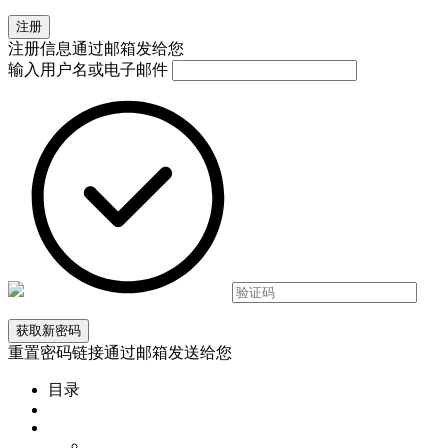
注册信息通过邮箱发给您
输入用户名或电子邮件
重置密码链接通过邮箱发送给您
目录