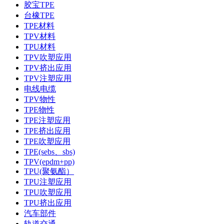
胶宝TPE
台橡TPE
TPE材料
TPV材料
TPU材料
TPV吹塑应用
TPV挤出应用
TPV注塑应用
电线电缆
TPV物性
TPE物性
TPE注塑应用
TPE挤出应用
TPE吹塑应用
TPE(sebs、sbs)
TPV(epdm+pp)
TPU(聚氨酯）
TPU注塑应用
TPU吹塑应用
TPU挤出应用
汽车部件
轨道交通