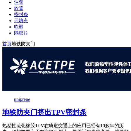
注塑
软管
密封条
无填充
吹塑
隔膜片
首页
地铁防夹门
uniprene
地铁防夹门挤出TPV密封条
热塑性硫化橡胶TPV在轨道交通上的应用已经有10多年的历