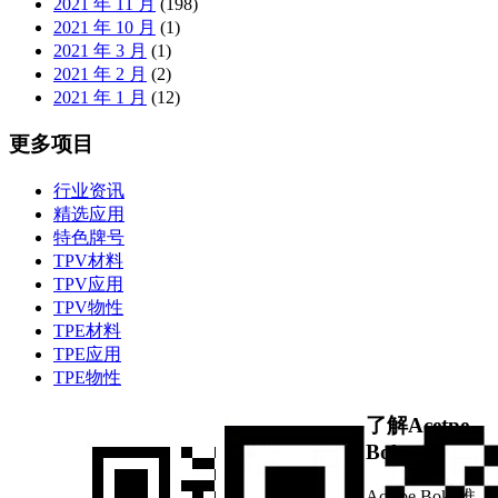
2021 年 11 月
(198)
2021 年 10 月
(1)
2021 年 3 月
(1)
2021 年 2 月
(2)
2021 年 1 月
(12)
更多项目
行业资讯
精选应用
特色牌号
TPV材料
TPV应用
TPV物性
TPE材料
TPE应用
TPE物性
了解Acetpe
Boke
Acetpe Boke推