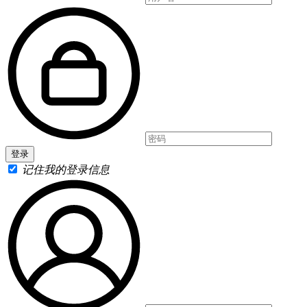
记住我的登录信息