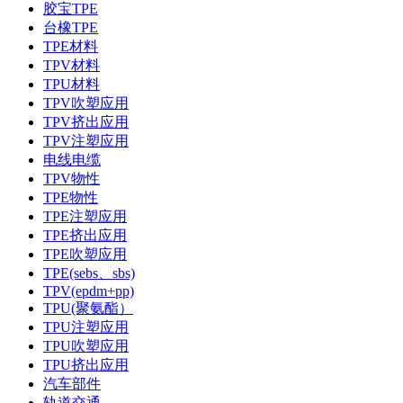
胶宝TPE
台橡TPE
TPE材料
TPV材料
TPU材料
TPV吹塑应用
TPV挤出应用
TPV注塑应用
电线电缆
TPV物性
TPE物性
TPE注塑应用
TPE挤出应用
TPE吹塑应用
TPE(sebs、sbs)
TPV(epdm+pp)
TPU(聚氨酯）
TPU注塑应用
TPU吹塑应用
TPU挤出应用
汽车部件
轨道交通