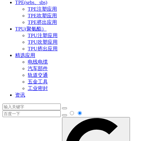
TPE(sebs、sbs)
TPE注塑应用
TPE吹塑应用
TPE挤出应用
TPU(聚氨酯）
TPU注塑应用
TPU吹塑应用
TPU挤出应用
精选应用
电线电缆
汽车部件
轨道交通
五金工具
工业密封
资讯