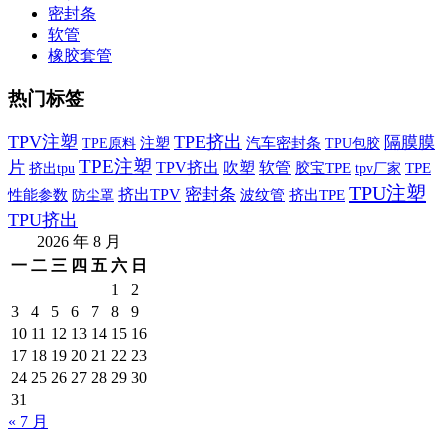
密封条
软管
橡胶套管
热门标签
TPV注塑
TPE挤出
隔膜膜
汽车密封条
注塑
TPU包胶
TPE原料
TPE注塑
片
TPV挤出
吹塑
软管
胶宝TPE
TPE
挤出tpu
tpv厂家
TPU注塑
密封条
性能参数
挤出TPV
挤出TPE
波纹管
防尘罩
TPU挤出
2026 年 8 月
一
二
三
四
五
六
日
1
2
3
4
5
6
7
8
9
10
11
12
13
14
15
16
17
18
19
20
21
22
23
24
25
26
27
28
29
30
31
« 7 月