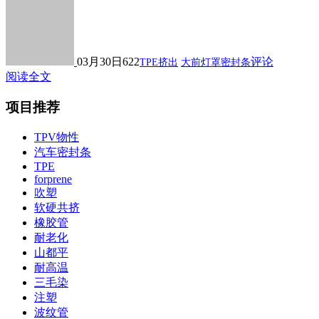
03月30日
622
评论
TPE挤出
大前灯罩密封条
阅读全文
项目推荐
TPV物性
汽车密封条
TPE
forprene
吹塑
软硬共挤
橡胶管
耐老化
山都平
耐高温
三毛染
注塑
波纹管