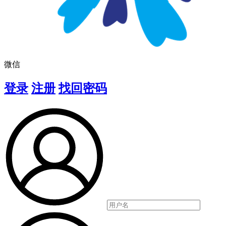
微信
登录
注册
找回密码