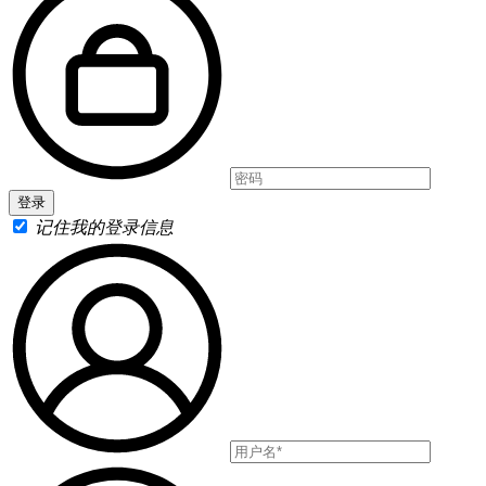
记住我的登录信息