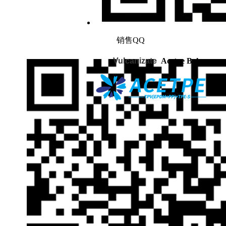
销售QQ
Vulcanizate
Acetpe Boke