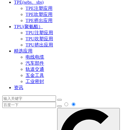
TPE(sebs、sbs)
TPE注塑应用
TPE吹塑应用
TPE挤出应用
TPU(聚氨酯）
TPU注塑应用
TPU吹塑应用
TPU挤出应用
精选应用
电线电缆
汽车部件
轨道交通
五金工具
工业密封
资讯