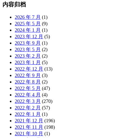
内容归档
2026 年 7 月
(1)
2025 年 5 月
(9)
2024 年 1 月
(1)
2023 年 12 月
(5)
2023 年 9 月
(1)
2023 年 5 月
(2)
2023 年 2 月
(2)
2023 年 1 月
(5)
2022 年 12 月
(13)
2022 年 9 月
(3)
2022 年 8 月
(2)
2022 年 5 月
(47)
2022 年 4 月
(4)
2022 年 3 月
(270)
2022 年 2 月
(57)
2022 年 1 月
(1)
2021 年 12 月
(196)
2021 年 11 月
(198)
2021 年 10 月
(1)