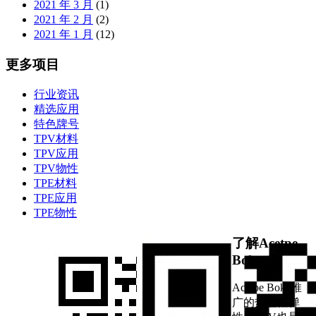
2021 年 3 月
(1)
2021 年 2 月
(2)
2021 年 1 月
(12)
更多项目
行业资讯
精选应用
特色牌号
TPV材料
TPV应用
TPV物性
TPE材料
TPE应用
TPE物性
了解Acetpe
Boke
Acetpe Boke推
广的热塑性弹