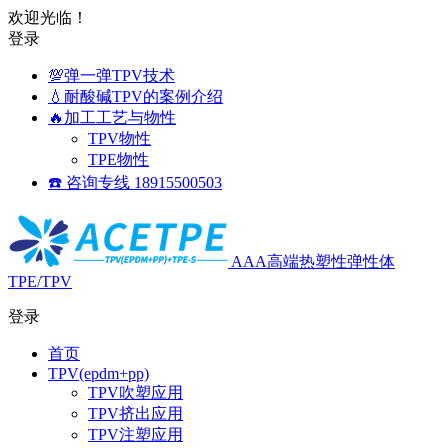
欢迎光临！
登录
💯弹一弹TPV技术
💧耐酸碱TPV的案例介绍
🔥加工工艺与物性
TPV物性
TPE物性
☎️ 咨询专线 18915500503
AAA高端热塑性弹性体
TPE/TPV
登录
首页
TPV(epdm+pp)
TPV吹塑应用
TPV挤出应用
TPV注塑应用