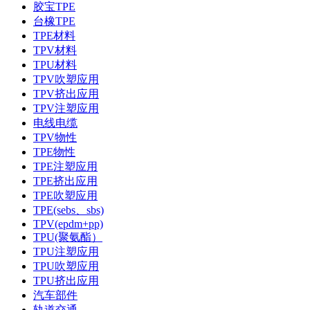
胶宝TPE
台橡TPE
TPE材料
TPV材料
TPU材料
TPV吹塑应用
TPV挤出应用
TPV注塑应用
电线电缆
TPV物性
TPE物性
TPE注塑应用
TPE挤出应用
TPE吹塑应用
TPE(sebs、sbs)
TPV(epdm+pp)
TPU(聚氨酯）
TPU注塑应用
TPU吹塑应用
TPU挤出应用
汽车部件
轨道交通