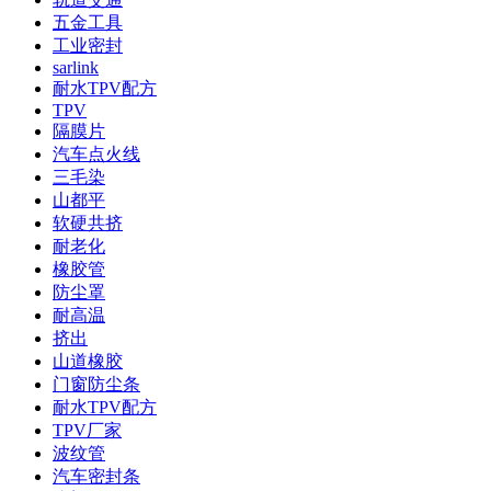
五金工具
工业密封
sarlink
耐水TPV配方
TPV
隔膜片
汽车点火线
三毛染
山都平
软硬共挤
耐老化
橡胶管
防尘罩
耐高温
挤出
山道橡胶
门窗防尘条
耐水TPV配方
TPV厂家
波纹管
汽车密封条