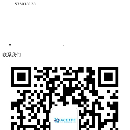
联
系
我
们