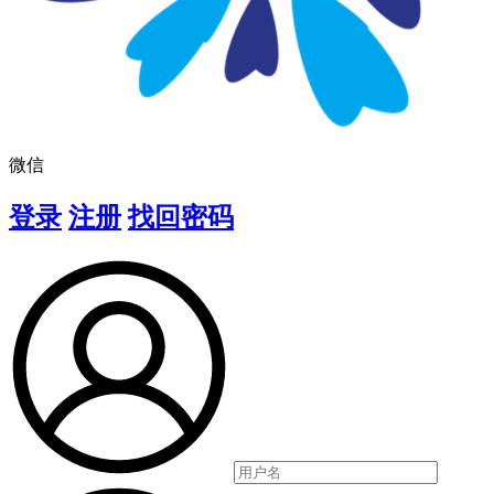
微信
登录
注册
找回密码