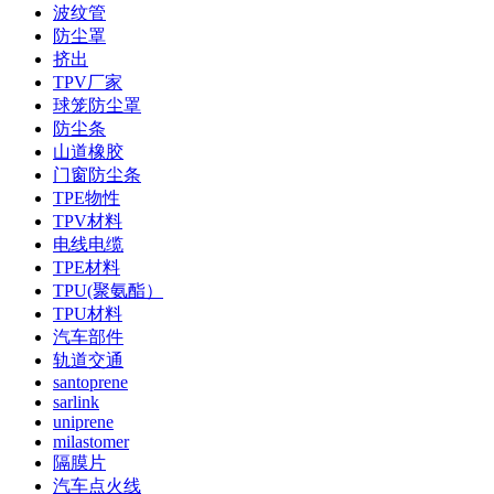
波纹管
防尘罩
挤出
TPV厂家
球笼防尘罩
防尘条
山道橡胶
门窗防尘条
TPE物性
TPV材料
电线电缆
TPE材料
TPU(聚氨酯）
TPU材料
汽车部件
轨道交通
santoprene
sarlink
uniprene
milastomer
隔膜片
汽车点火线