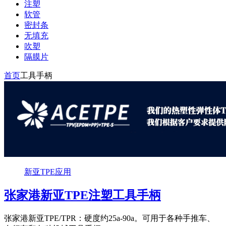
注塑
软管
密封条
无填充
吹塑
隔膜片
首页
工具手柄
新亚TPE应用
张家港新亚TPE注塑工具手柄
张家港新亚TPE/TPR：硬度约25a-90a。可用于各种手推车、