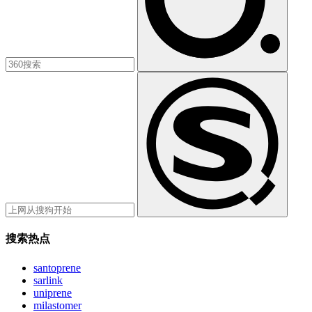
搜索热点
santoprene
sarlink
uniprene
milastomer