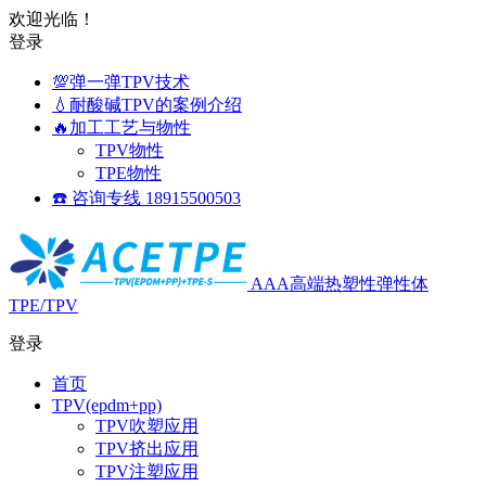
欢迎光临！
登录
💯弹一弹TPV技术
💧耐酸碱TPV的案例介绍
🔥加工工艺与物性
TPV物性
TPE物性
☎️ 咨询专线 18915500503
AAA高端热塑性弹性体
TPE/TPV
登录
首页
TPV(epdm+pp)
TPV吹塑应用
TPV挤出应用
TPV注塑应用