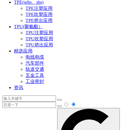
TPE(sebs、sbs)
TPE注塑应用
TPE吹塑应用
TPE挤出应用
TPU(聚氨酯）
TPU注塑应用
TPU吹塑应用
TPU挤出应用
精选应用
电线电缆
汽车部件
轨道交通
五金工具
工业密封
资讯