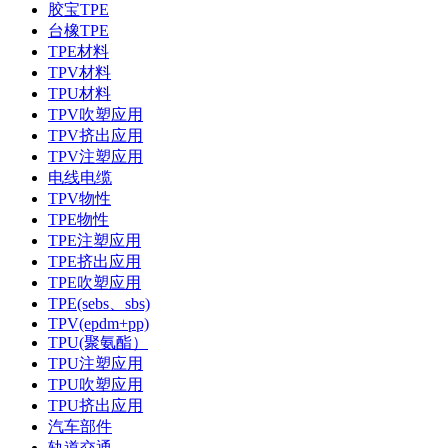
胶宝TPE
台橡TPE
TPE材料
TPV材料
TPU材料
TPV吹塑应用
TPV挤出应用
TPV注塑应用
电线电缆
TPV物性
TPE物性
TPE注塑应用
TPE挤出应用
TPE吹塑应用
TPE(sebs、sbs)
TPV(epdm+pp)
TPU(聚氨酯）
TPU注塑应用
TPU吹塑应用
TPU挤出应用
汽车部件
轨道交通