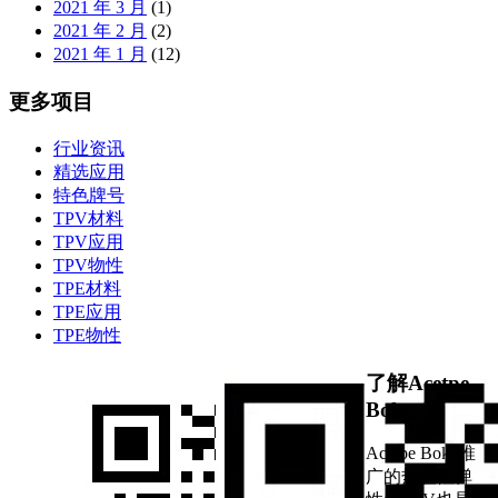
2021 年 3 月
(1)
2021 年 2 月
(2)
2021 年 1 月
(12)
更多项目
行业资讯
精选应用
特色牌号
TPV材料
TPV应用
TPV物性
TPE材料
TPE应用
TPE物性
了解Acetpe
Boke
Acetpe Boke推
广的热塑性弹