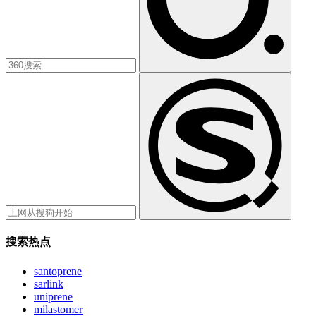
搜索热点
santoprene
sarlink
uniprene
milastomer