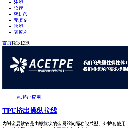
注塑
软管
密封条
无填充
吹塑
隔膜片
首页
操纵拉线
TPU挤出应用
TPU挤出操纵拉线
内衬金属软管是由螺旋状的金属丝间隔卷绕成型。外护套使用