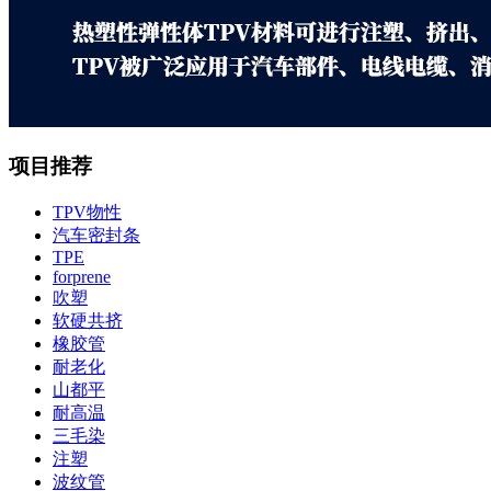
项目推荐
TPV物性
汽车密封条
TPE
forprene
吹塑
软硬共挤
橡胶管
耐老化
山都平
耐高温
三毛染
注塑
波纹管