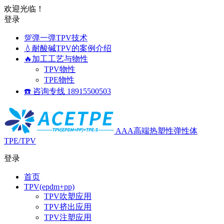
欢迎光临！
登录
💯弹一弹TPV技术
💧耐酸碱TPV的案例介绍
🔥加工工艺与物性
TPV物性
TPE物性
☎️ 咨询专线 18915500503
AAA高端热塑性弹性体
TPE/TPV
登录
首页
TPV(epdm+pp)
TPV吹塑应用
TPV挤出应用
TPV注塑应用