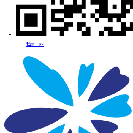
我的TPE