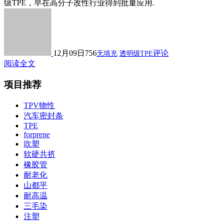
级TPE，早在高分子改性行业得到批量应用.
12月09日
756
评论
无填充
透明级TPE
阅读全文
项目推荐
TPV物性
汽车密封条
TPE
forprene
吹塑
软硬共挤
橡胶管
耐老化
山都平
耐高温
三毛染
注塑