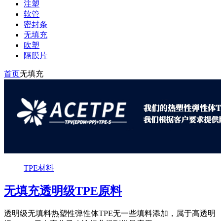
注塑
软管
密封条
无填充
吹塑
隔膜片
首页
无填充
TPE材料
无填充透明级TPE原料
透明级无填料热塑性弹性体TPE无一些填料添加，属于高透明