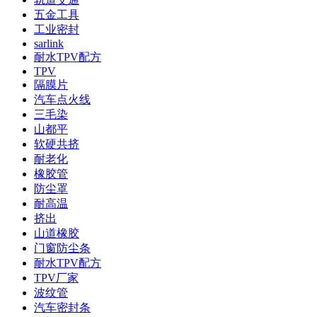
五金工具
工业密封
sarlink
耐水TPV配方
TPV
隔膜片
汽车点火线
三毛染
山都平
软硬共挤
耐老化
橡胶管
防尘罩
耐高温
挤出
山道橡胶
门窗防尘条
耐水TPV配方
TPV厂家
波纹管
汽车密封条