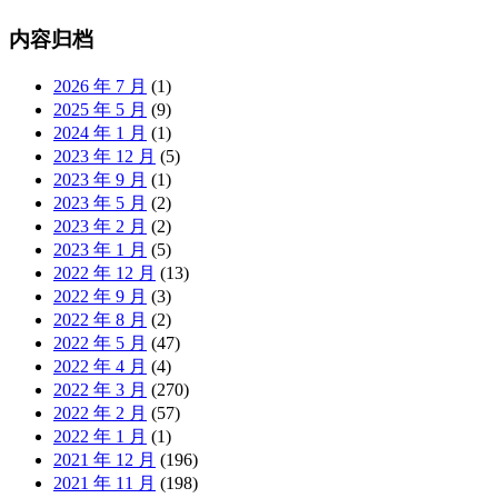
内容归档
2026 年 7 月
(1)
2025 年 5 月
(9)
2024 年 1 月
(1)
2023 年 12 月
(5)
2023 年 9 月
(1)
2023 年 5 月
(2)
2023 年 2 月
(2)
2023 年 1 月
(5)
2022 年 12 月
(13)
2022 年 9 月
(3)
2022 年 8 月
(2)
2022 年 5 月
(47)
2022 年 4 月
(4)
2022 年 3 月
(270)
2022 年 2 月
(57)
2022 年 1 月
(1)
2021 年 12 月
(196)
2021 年 11 月
(198)