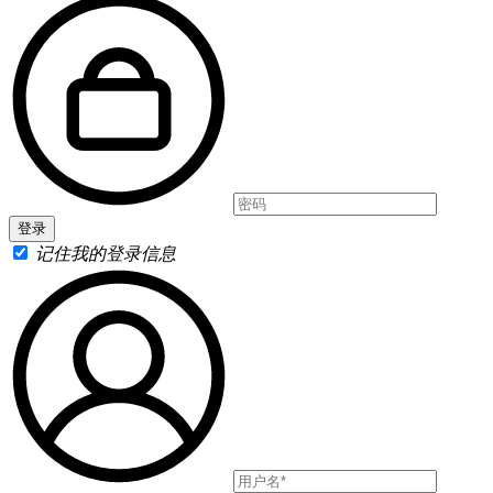
记住我的登录信息