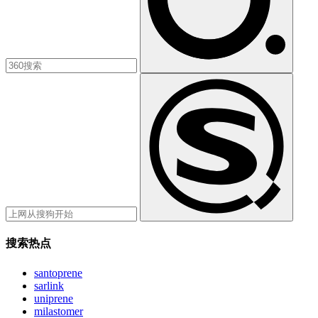
搜索热点
santoprene
sarlink
uniprene
milastomer