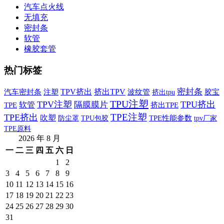
汽车点火线
无填充
密封条
软管
橡胶套管
热门标签
密封条
汽车密封条
TPV挤出
挤出TPV
胶宝
注塑
波纹管
挤出tpu
TPU注塑
TPV注塑
TPU挤出
隔膜膜片
TPE
软管
挤出TPE
TPE注塑
TPE挤出
吹塑
TPE性能参数
TPU包胶
tpv厂家
防尘罩
TPE原料
2026 年 8 月
一
二
三
四
五
六
日
1
2
3
4
5
6
7
8
9
10
11
12
13
14
15
16
17
18
19
20
21
22
23
24
25
26
27
28
29
30
31