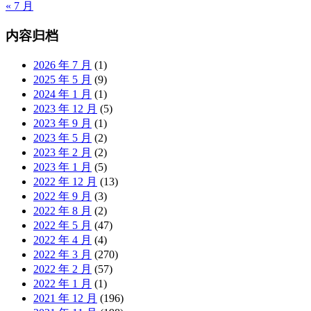
« 7 月
内容归档
2026 年 7 月
(1)
2025 年 5 月
(9)
2024 年 1 月
(1)
2023 年 12 月
(5)
2023 年 9 月
(1)
2023 年 5 月
(2)
2023 年 2 月
(2)
2023 年 1 月
(5)
2022 年 12 月
(13)
2022 年 9 月
(3)
2022 年 8 月
(2)
2022 年 5 月
(47)
2022 年 4 月
(4)
2022 年 3 月
(270)
2022 年 2 月
(57)
2022 年 1 月
(1)
2021 年 12 月
(196)