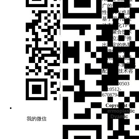
广的热塑性弹
性体TPV也是
基于国外的全
动态硫化TPV
固态聚合技术
方法立志于推
出稳定的热塑
性弹性体TPV
应用牌号和适
用的TPE多元化
配方。 技术咨
询：
18915500503
Tel:0512-
67087943
Copyright ©
H
ermoplastic
Dyamic
我的微信