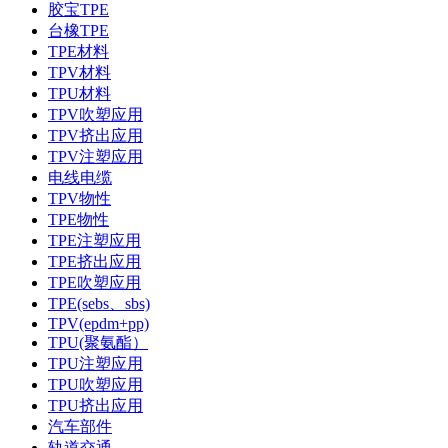
胶宝TPE
台橡TPE
TPE材料
TPV材料
TPU材料
TPV吹塑应用
TPV挤出应用
TPV注塑应用
电线电缆
TPV物性
TPE物性
TPE注塑应用
TPE挤出应用
TPE吹塑应用
TPE(sebs、sbs)
TPV(epdm+pp)
TPU(聚氨酯）
TPU注塑应用
TPU吹塑应用
TPU挤出应用
汽车部件
轨道交通