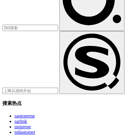
搜索热点
santoprene
sarlink
uniprene
milastomer