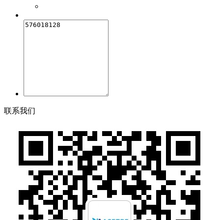
联
系
我
们