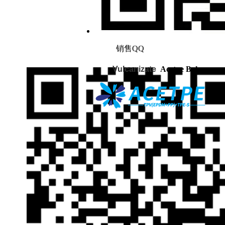
销售QQ
Vulcanizate
Acetpe Boke