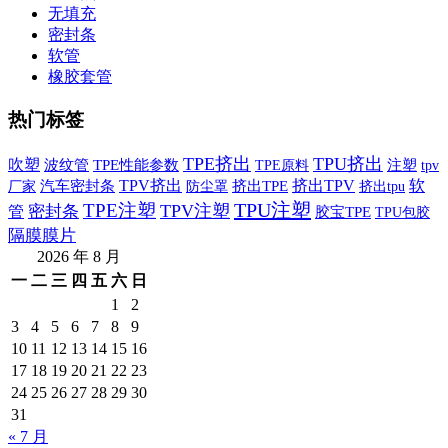
无填充
密封条
软管
橡胶套管
热门标签
TPE挤出
TPU挤出
吹塑
TPE性能参数
波纹管
注塑
tpv
TPE原料
汽车密封条
TPV挤出
挤出TPE
挤出TPV
软
厂家
挤出tpu
防尘罩
TPU注塑
TPE注塑
TPV注塑
密封条
管
胶宝TPE
TPU包胶
隔膜膜片
2026 年 8 月
一
二
三
四
五
六
日
1
2
3
4
5
6
7
8
9
10
11
12
13
14
15
16
17
18
19
20
21
22
23
24
25
26
27
28
29
30
31
« 7 月