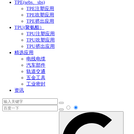
TPE(sebs、sbs)
TPE注塑应用
TPE吹塑应用
TPE挤出应用
TPU(聚氨酯）
TPU注塑应用
TPU吹塑应用
TPU挤出应用
精选应用
电线电缆
汽车部件
轨道交通
五金工具
工业密封
资讯