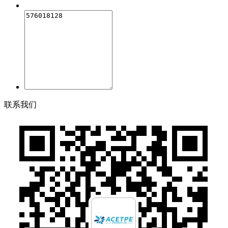
联
系
我
们