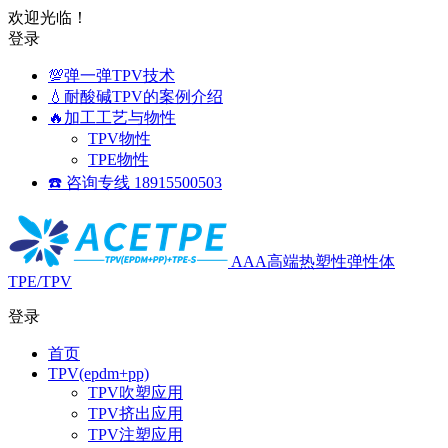
欢迎光临！
登录
💯弹一弹TPV技术
💧耐酸碱TPV的案例介绍
🔥加工工艺与物性
TPV物性
TPE物性
☎️ 咨询专线 18915500503
AAA高端热塑性弹性体
TPE/TPV
登录
首页
TPV(epdm+pp)
TPV吹塑应用
TPV挤出应用
TPV注塑应用