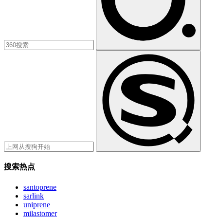
搜索热点
santoprene
sarlink
uniprene
milastomer