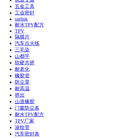
五金工具
工业密封
sarlink
耐水TPV配方
TPV
隔膜片
汽车点火线
三毛染
山都平
软硬共挤
耐老化
橡胶管
防尘罩
耐高温
挤出
山道橡胶
门窗防尘条
耐水TPV配方
TPV厂家
波纹管
汽车密封条