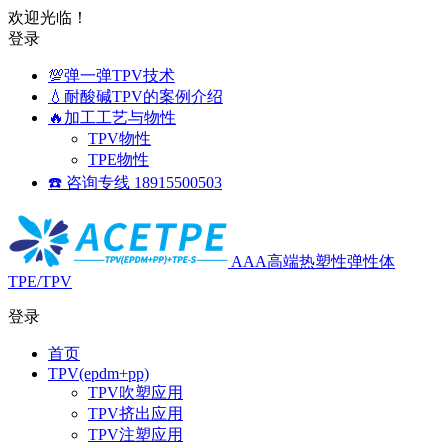
欢迎光临！
登录
💯弹一弹TPV技术
💧耐酸碱TPV的案例介绍
🔥加工工艺与物性
TPV物性
TPE物性
☎️ 咨询专线 18915500503
AAA高端热塑性弹性体
TPE/TPV
登录
首页
TPV(epdm+pp)
TPV吹塑应用
TPV挤出应用
TPV注塑应用