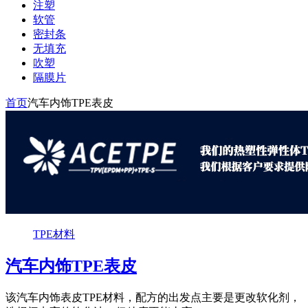
注塑
软管
密封条
无填充
吹塑
隔膜片
首页
汽车内饰TPE表皮
TPE材料
汽车内饰TPE表皮
该汽车内饰表皮TPE材料，配方的出发点主要是更改软化剂，