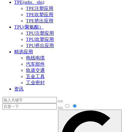
TPE(sebs、sbs)
TPE注塑应用
TPE吹塑应用
TPE挤出应用
TPU(聚氨酯）
TPU注塑应用
TPU吹塑应用
TPU挤出应用
精选应用
电线电缆
汽车部件
轨道交通
五金工具
工业密封
资讯