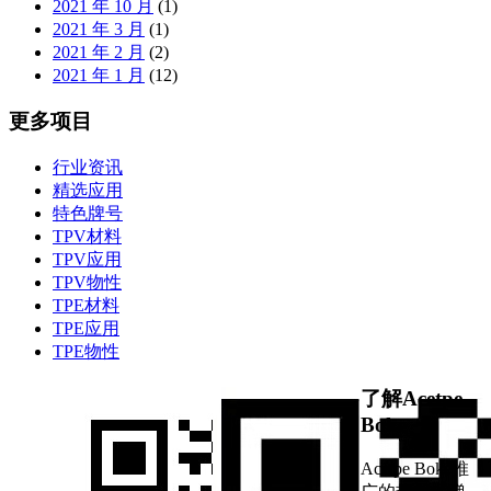
2021 年 10 月
(1)
2021 年 3 月
(1)
2021 年 2 月
(2)
2021 年 1 月
(12)
更多项目
行业资讯
精选应用
特色牌号
TPV材料
TPV应用
TPV物性
TPE材料
TPE应用
TPE物性
了解Acetpe
Boke
Acetpe Boke推