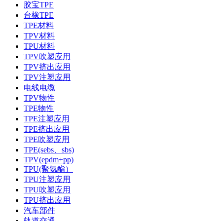
胶宝TPE
台橡TPE
TPE材料
TPV材料
TPU材料
TPV吹塑应用
TPV挤出应用
TPV注塑应用
电线电缆
TPV物性
TPE物性
TPE注塑应用
TPE挤出应用
TPE吹塑应用
TPE(sebs、sbs)
TPV(epdm+pp)
TPU(聚氨酯）
TPU注塑应用
TPU吹塑应用
TPU挤出应用
汽车部件
轨道交通