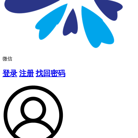
微信
登录
注册
找回密码