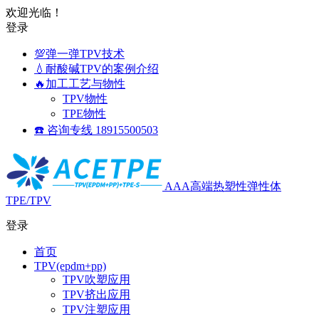
欢迎光临！
登录
💯弹一弹TPV技术
💧耐酸碱TPV的案例介绍
🔥加工工艺与物性
TPV物性
TPE物性
☎️ 咨询专线 18915500503
AAA高端热塑性弹性体
TPE/TPV
登录
首页
TPV(epdm+pp)
TPV吹塑应用
TPV挤出应用
TPV注塑应用