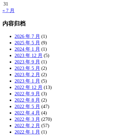
31
« 7 月
内容归档
2026 年 7 月
(1)
2025 年 5 月
(9)
2024 年 1 月
(1)
2023 年 12 月
(5)
2023 年 9 月
(1)
2023 年 5 月
(2)
2023 年 2 月
(2)
2023 年 1 月
(5)
2022 年 12 月
(13)
2022 年 9 月
(3)
2022 年 8 月
(2)
2022 年 5 月
(47)
2022 年 4 月
(4)
2022 年 3 月
(270)
2022 年 2 月
(57)
2022 年 1 月
(1)