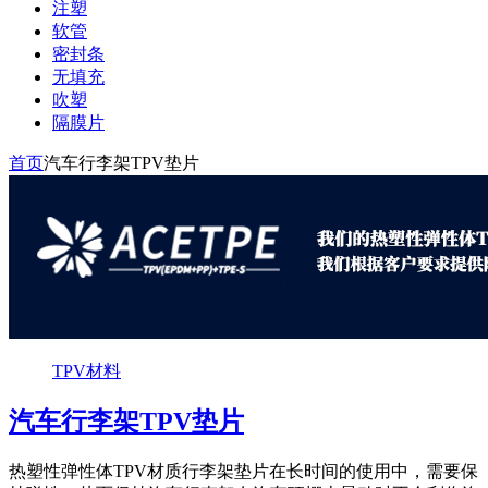
注塑
软管
密封条
无填充
吹塑
隔膜片
首页
汽车行李架TPV垫片
TPV材料
汽车行李架TPV垫片
热塑性弹性体TPV材质行李架垫片在长时间的使用中，需要保