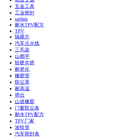
五金工具
工业密封
sarlink
耐水TPV配方
TPV
隔膜片
汽车点火线
三毛染
山都平
软硬共挤
耐老化
橡胶管
防尘罩
耐高温
挤出
山道橡胶
门窗防尘条
耐水TPV配方
TPV厂家
波纹管
汽车密封条