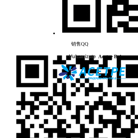
销售QQ
Vulcanizate
Acetpe Boke