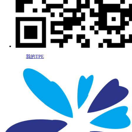
我的TPE