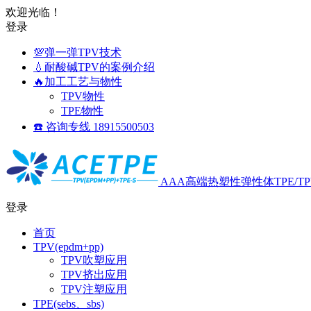
欢迎光临！
登录
💯弹一弹TPV技术
💧耐酸碱TPV的案例介绍
🔥加工工艺与物性
TPV物性
TPE物性
☎️ 咨询专线 18915500503
AAA高端热塑性弹性体TPE/TP
登录
首页
TPV(epdm+pp)
TPV吹塑应用
TPV挤出应用
TPV注塑应用
TPE(sebs、sbs)