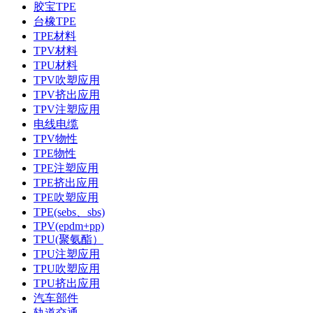
胶宝TPE
台橡TPE
TPE材料
TPV材料
TPU材料
TPV吹塑应用
TPV挤出应用
TPV注塑应用
电线电缆
TPV物性
TPE物性
TPE注塑应用
TPE挤出应用
TPE吹塑应用
TPE(sebs、sbs)
TPV(epdm+pp)
TPU(聚氨酯）
TPU注塑应用
TPU吹塑应用
TPU挤出应用
汽车部件
轨道交通