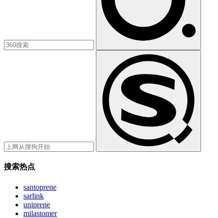
搜索热点
santoprene
sarlink
uniprene
milastomer