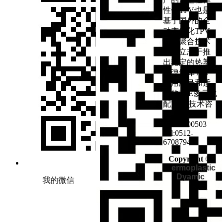
性体TPV也是
基于国外的全
动态硫化TPV
固态聚合技术
方法立志于推
出稳定的热塑
性弹性体TPV
应用牌号和适
用的TPE多元化
配方。 技术咨
询：
18915500503
Tel:0512-
67087943
Copyright ©
H
ermoplastic
Dyamic
我的微信