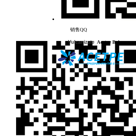
销售QQ
Vulcanizate
Acetpe Boke