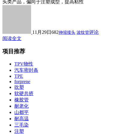
头类产品，偏向于注塑成型，提高粘性
11月29日
682
评论
伸缩接头
波纹管
阅读全文
项目推荐
TPV物性
汽车密封条
TPE
forprene
吹塑
软硬共挤
橡胶管
耐老化
山都平
耐高温
三毛染
注塑