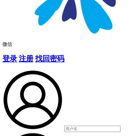
微信
登录
注册
找回密码