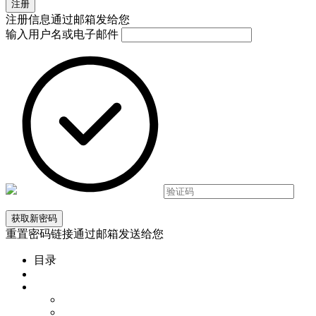
注册信息通过邮箱发给您
输入用户名或电子邮件
重置密码链接通过邮箱发送给您
目录