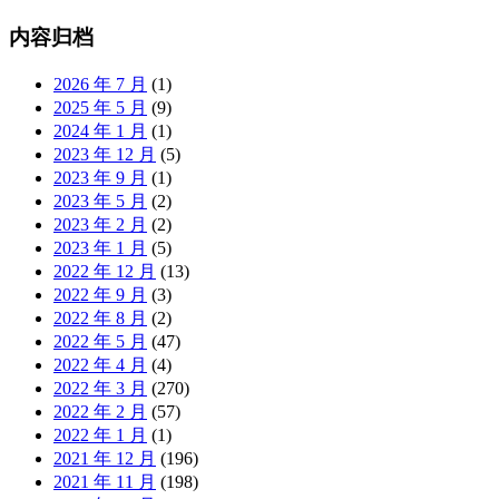
内容归档
2026 年 7 月
(1)
2025 年 5 月
(9)
2024 年 1 月
(1)
2023 年 12 月
(5)
2023 年 9 月
(1)
2023 年 5 月
(2)
2023 年 2 月
(2)
2023 年 1 月
(5)
2022 年 12 月
(13)
2022 年 9 月
(3)
2022 年 8 月
(2)
2022 年 5 月
(47)
2022 年 4 月
(4)
2022 年 3 月
(270)
2022 年 2 月
(57)
2022 年 1 月
(1)
2021 年 12 月
(196)
2021 年 11 月
(198)