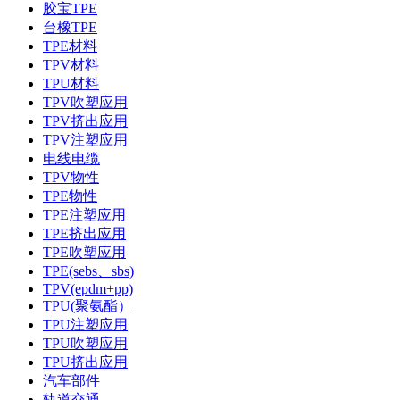
胶宝TPE
台橡TPE
TPE材料
TPV材料
TPU材料
TPV吹塑应用
TPV挤出应用
TPV注塑应用
电线电缆
TPV物性
TPE物性
TPE注塑应用
TPE挤出应用
TPE吹塑应用
TPE(sebs、sbs)
TPV(epdm+pp)
TPU(聚氨酯）
TPU注塑应用
TPU吹塑应用
TPU挤出应用
汽车部件
轨道交通