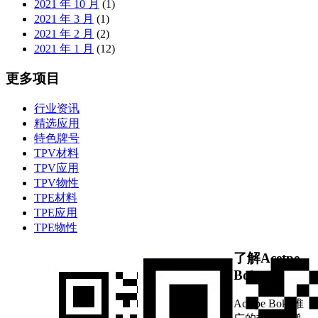
2021 年 10 月
(1)
2021 年 3 月
(1)
2021 年 2 月
(2)
2021 年 1 月
(12)
更多项目
行业资讯
精选应用
特色牌号
TPV材料
TPV应用
TPV物性
TPE材料
TPE应用
TPE物性
了解Acetpe
Boke
Acetpe Boke推