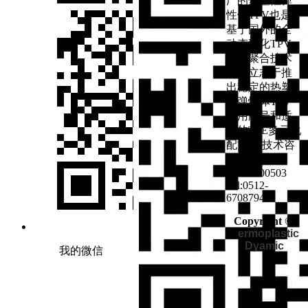
广的热塑性弹
性体TPV也是
基于国外的全
动态硫化TPV
固态聚合技术
方法立志于推
出稳定的热塑
性弹性体TPV
应用牌号和适
用的TPE多元化
配方。 技术咨
询：
18915500503
Tel:0512-
67087943
Copyright ©
H
ermoplastic
Dyamic
我的微信