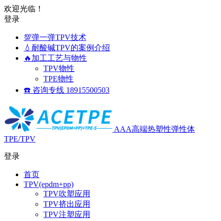
欢迎光临！
登录
💯弹一弹TPV技术
💧耐酸碱TPV的案例介绍
🔥加工工艺与物性
TPV物性
TPE物性
☎️ 咨询专线 18915500503
AAA高端热塑性弹性体
TPE/TPV
登录
首页
TPV(epdm+pp)
TPV吹塑应用
TPV挤出应用
TPV注塑应用