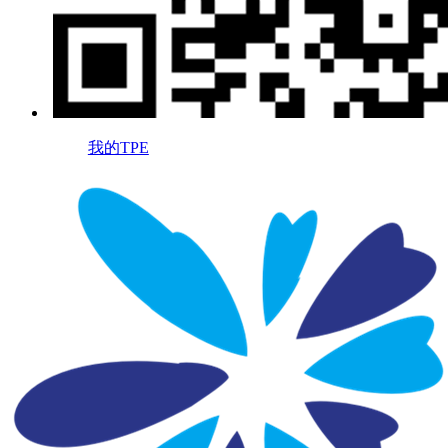
我的TPE