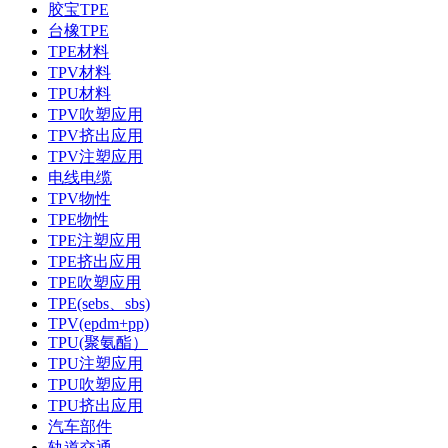
胶宝TPE
台橡TPE
TPE材料
TPV材料
TPU材料
TPV吹塑应用
TPV挤出应用
TPV注塑应用
电线电缆
TPV物性
TPE物性
TPE注塑应用
TPE挤出应用
TPE吹塑应用
TPE(sebs、sbs)
TPV(epdm+pp)
TPU(聚氨酯）
TPU注塑应用
TPU吹塑应用
TPU挤出应用
汽车部件
轨道交通