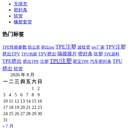
无填充
密封条
软管
橡胶套管
热门标签
TPE注塑
TPV注塑
TPE性能参数
挤出tpu
波纹管
tpv厂家
防尘罩
隔膜膜片
密封条
挤出TPV
TPV挤出
吹塑
TPU包胶
TPE原料
TPU注塑
TPE挤出
TPU
挤出TPE
胶宝TPE
汽车密封条
注塑
挤出
软管
2026 年 8 月
一
二
三
四
五
六
日
1
2
3
4
5
6
7
8
9
10
11
12
13
14
15
16
17
18
19
20
21
22
23
24
25
26
27
28
29
30
31
« 7 月