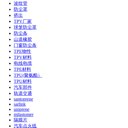
波纹管
防尘罩
挤出
TPV厂家
球笼防尘罩
防尘条
山道橡胶
门窗防尘条
TPE物性
TPV材料
电线电缆
TPE材料
TPU(聚氨酯）
TPU材料
汽车部件
轨道交通
santoprene
sarlink
uniprene
milastomer
隔膜片
汽车点火线