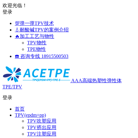
欢迎光临！
登录
💯弹一弹TPV技术
💧耐酸碱TPV的案例介绍
🔥加工工艺与物性
TPV物性
TPE物性
☎️ 咨询专线 18915500503
AAA高端热塑性弹性体
TPE/TPV
登录
首页
TPV(epdm+pp)
TPV吹塑应用
TPV挤出应用
TPV注塑应用