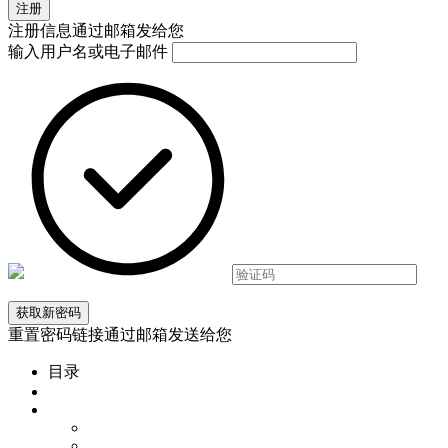
注册信息通过邮箱发给您
输入用户名或电子邮件
重置密码链接通过邮箱发送给您
目录