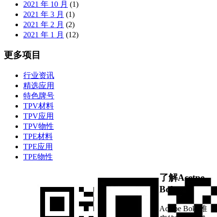
2021 年 10 月
(1)
2021 年 3 月
(1)
2021 年 2 月
(2)
2021 年 1 月
(12)
更多项目
行业资讯
精选应用
特色牌号
TPV材料
TPV应用
TPV物性
TPE材料
TPE应用
TPE物性
了解Acetpe
Boke
Acetpe Boke推