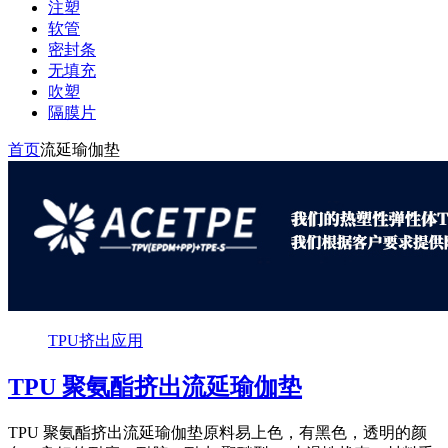
注塑
软管
密封条
无填充
吹塑
隔膜片
首页
流延瑜伽垫
TPU挤出应用
TPU 聚氨酯挤出流延瑜伽垫
TPU 聚氨酯挤出流延瑜伽垫原料易上色，有黑色，透明的颜