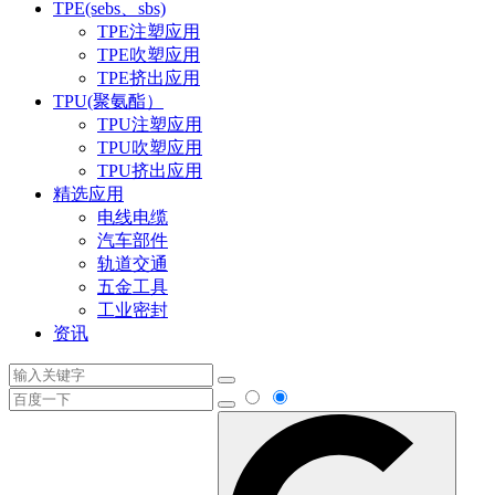
TPE(sebs、sbs)
TPE注塑应用
TPE吹塑应用
TPE挤出应用
TPU(聚氨酯）
TPU注塑应用
TPU吹塑应用
TPU挤出应用
精选应用
电线电缆
汽车部件
轨道交通
五金工具
工业密封
资讯