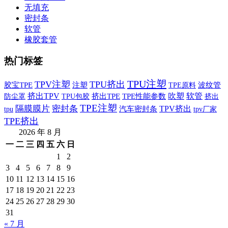
无填充
密封条
软管
橡胶套管
热门标签
TPU注塑
TPV注塑
TPU挤出
胶宝TPE
注塑
波纹管
TPE原料
挤出TPV
挤出TPE
TPE性能参数
吹塑
软管
TPU包胶
挤出
防尘罩
TPE注塑
隔膜膜片
密封条
汽车密封条
TPV挤出
tpu
tpv厂家
TPE挤出
2026 年 8 月
一
二
三
四
五
六
日
1
2
3
4
5
6
7
8
9
10
11
12
13
14
15
16
17
18
19
20
21
22
23
24
25
26
27
28
29
30
31
« 7 月