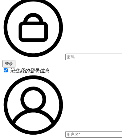
记住我的登录信息