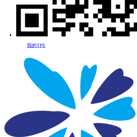
我的TPE