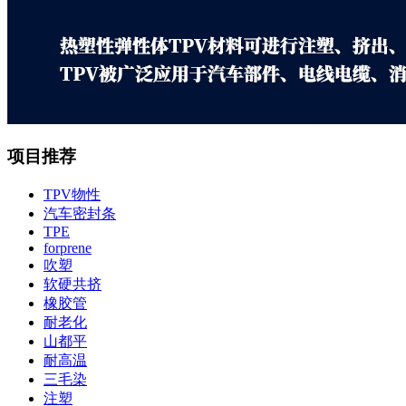
项目推荐
TPV物性
汽车密封条
TPE
forprene
吹塑
软硬共挤
橡胶管
耐老化
山都平
耐高温
三毛染
注塑