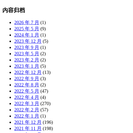
内容归档
2026 年 7 月
(1)
2025 年 5 月
(9)
2024 年 1 月
(1)
2023 年 12 月
(5)
2023 年 9 月
(1)
2023 年 5 月
(2)
2023 年 2 月
(2)
2023 年 1 月
(5)
2022 年 12 月
(13)
2022 年 9 月
(3)
2022 年 8 月
(2)
2022 年 5 月
(47)
2022 年 4 月
(4)
2022 年 3 月
(270)
2022 年 2 月
(57)
2022 年 1 月
(1)
2021 年 12 月
(196)
2021 年 11 月
(198)