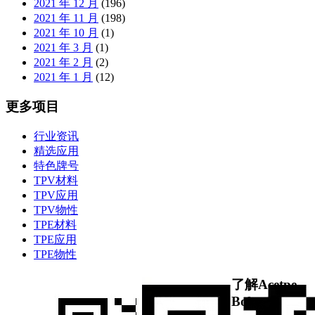
2021 年 12 月
(196)
2021 年 11 月
(198)
2021 年 10 月
(1)
2021 年 3 月
(1)
2021 年 2 月
(2)
2021 年 1 月
(12)
更多项目
行业资讯
精选应用
特色牌号
TPV材料
TPV应用
TPV物性
TPE材料
TPE应用
TPE物性
了解Acetpe
Boke