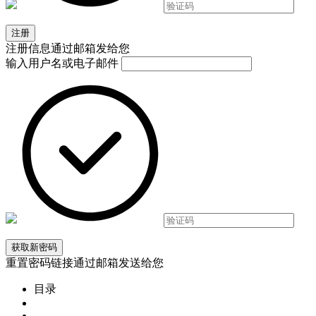
注册信息通过邮箱发给您
输入用户名或电子邮件
重置密码链接通过邮箱发送给您
目录