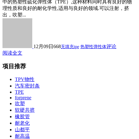
中的热塑性硫化弹性体（TPE）,这种材料同时具有良好的物
理性质和良好的耐化学性,适用与良好的领域.可以注射，挤
出，吹塑...
12月09日
668
评论
无填充tpe
热塑性弹性体
阅读全文
项目推荐
TPV物性
汽车密封条
TPE
forprene
吹塑
软硬共挤
橡胶管
耐老化
山都平
耐高温