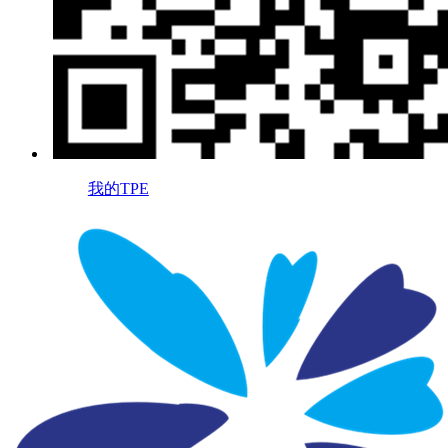
我的TPE