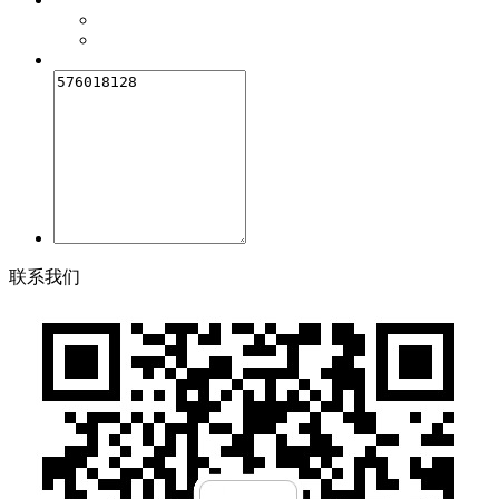
联
系
我
们