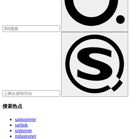
搜索热点
santoprene
sarlink
uniprene
milastomer