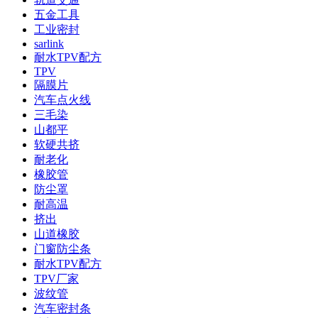
五金工具
工业密封
sarlink
耐水TPV配方
TPV
隔膜片
汽车点火线
三毛染
山都平
软硬共挤
耐老化
橡胶管
防尘罩
耐高温
挤出
山道橡胶
门窗防尘条
耐水TPV配方
TPV厂家
波纹管
汽车密封条