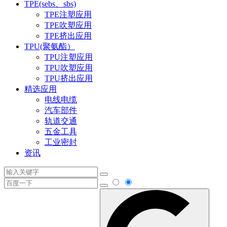
TPE(sebs、sbs)
TPE注塑应用
TPE吹塑应用
TPE挤出应用
TPU(聚氨酯）
TPU注塑应用
TPU吹塑应用
TPU挤出应用
精选应用
电线电缆
汽车部件
轨道交通
五金工具
工业密封
资讯