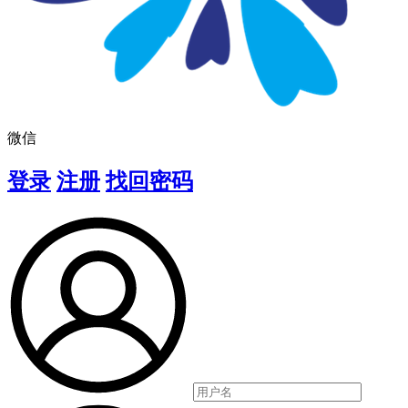
微信
登录
注册
找回密码