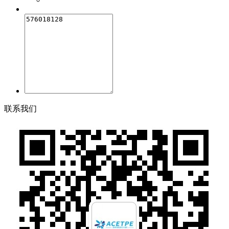
联
系
我
们