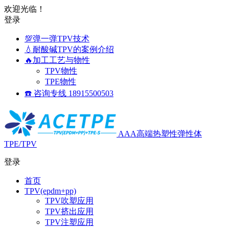
欢迎光临！
登录
💯弹一弹TPV技术
💧耐酸碱TPV的案例介绍
🔥加工工艺与物性
TPV物性
TPE物性
☎️ 咨询专线 18915500503
AAA高端热塑性弹性体
TPE/TPV
登录
首页
TPV(epdm+pp)
TPV吹塑应用
TPV挤出应用
TPV注塑应用