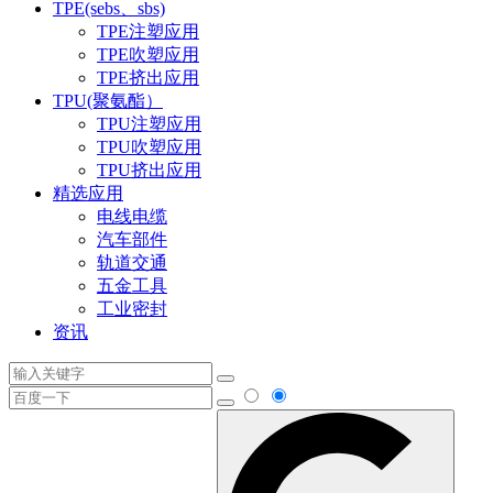
TPE(sebs、sbs)
TPE注塑应用
TPE吹塑应用
TPE挤出应用
TPU(聚氨酯）
TPU注塑应用
TPU吹塑应用
TPU挤出应用
精选应用
电线电缆
汽车部件
轨道交通
五金工具
工业密封
资讯