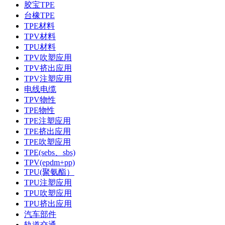
胶宝TPE
台橡TPE
TPE材料
TPV材料
TPU材料
TPV吹塑应用
TPV挤出应用
TPV注塑应用
电线电缆
TPV物性
TPE物性
TPE注塑应用
TPE挤出应用
TPE吹塑应用
TPE(sebs、sbs)
TPV(epdm+pp)
TPU(聚氨酯）
TPU注塑应用
TPU吹塑应用
TPU挤出应用
汽车部件
轨道交通