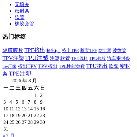
无填充
密封条
软管
橡胶套管
热门标签
TPE挤出
隔膜膜片
挤出TPE
胶宝TPE
挤出tpu
波纹管
防尘罩
TPU注塑
TPV注塑
软管
汽车密封条
注塑
TPU包胶
TPE原料
TPU挤出
密封
挤出TPV
TPV挤出
TPE性能参数
吹塑
tpv厂家
TPE注塑
条
2026 年 8 月
一
二
三
四
五
六
日
1
2
3
4
5
6
7
8
9
10
11
12
13
14
15
16
17
18
19
20
21
22
23
24
25
26
27
28
29
30
31
« 7 月