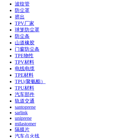
波纹管
防尘罩
挤出
TPV厂家
球笼防尘罩
防尘条
山道橡胶
门窗防尘条
TPE物性
TPV材料
电线电缆
TPE材料
TPU(聚氨酯）
TPU材料
汽车部件
轨道交通
santoprene
sarlink
uniprene
milastomer
隔膜片
汽车点火线