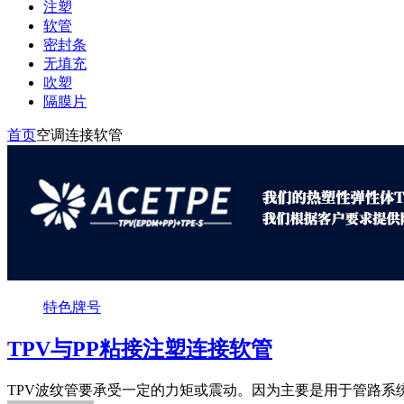
注塑
软管
密封条
无填充
吹塑
隔膜片
首页
空调连接软管
特色牌号
TPV与PP粘接注塑连接软管
TPV波纹管要承受一定的力矩或震动。因为主要是用于管路系