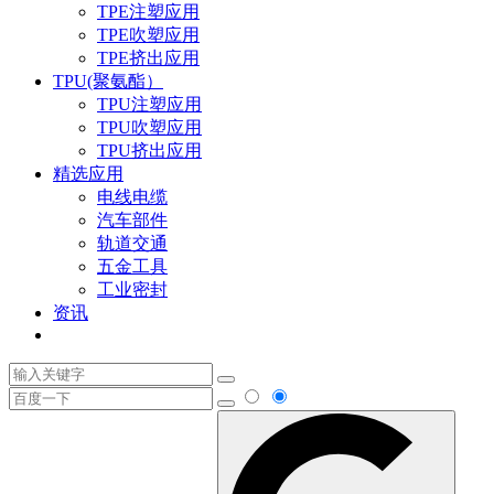
TPE注塑应用
TPE吹塑应用
TPE挤出应用
TPU(聚氨酯）
TPU注塑应用
TPU吹塑应用
TPU挤出应用
精选应用
电线电缆
汽车部件
轨道交通
五金工具
工业密封
资讯