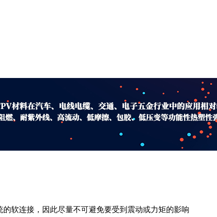
统的软连接，因此尽量不可避免要受到震动或力矩的影响