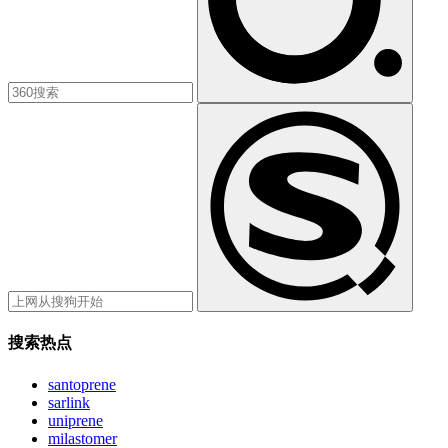
搜索热点
santoprene
sarlink
uniprene
milastomer