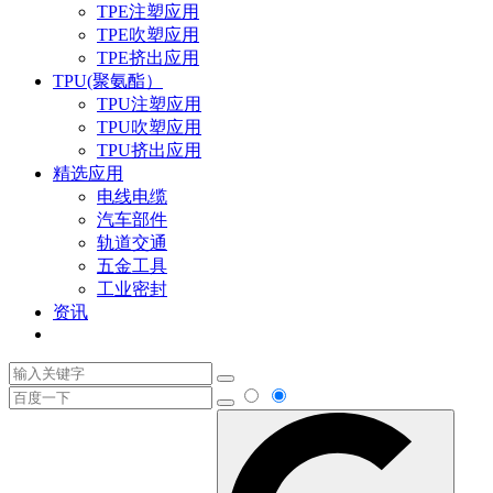
TPE注塑应用
TPE吹塑应用
TPE挤出应用
TPU(聚氨酯）
TPU注塑应用
TPU吹塑应用
TPU挤出应用
精选应用
电线电缆
汽车部件
轨道交通
五金工具
工业密封
资讯