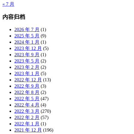
« 7 月
内容归档
2026 年 7 月
(1)
2025 年 5 月
(9)
2024 年 1 月
(1)
2023 年 12 月
(5)
2023 年 9 月
(1)
2023 年 5 月
(2)
2023 年 2 月
(2)
2023 年 1 月
(5)
2022 年 12 月
(13)
2022 年 9 月
(3)
2022 年 8 月
(2)
2022 年 5 月
(47)
2022 年 4 月
(4)
2022 年 3 月
(270)
2022 年 2 月
(57)
2022 年 1 月
(1)
2021 年 12 月
(196)