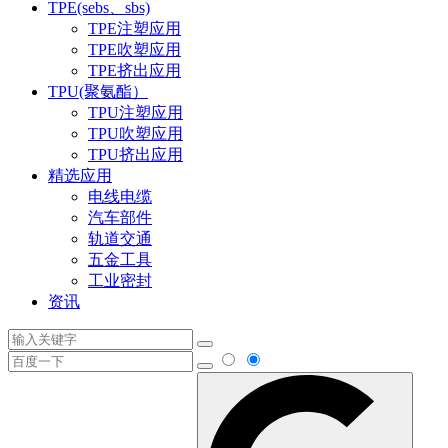
TPE(sebs、sbs)
TPE注塑应用
TPE吹塑应用
TPE挤出应用
TPU(聚氨酯）
TPU注塑应用
TPU吹塑应用
TPU挤出应用
精选应用
电线电缆
汽车部件
轨道交通
五金工具
工业密封
资讯