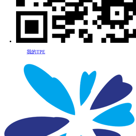
我的TPE