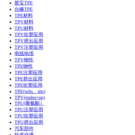
胶宝TPE
台橡TPE
TPE材料
TPV材料
TPU材料
TPV吹塑应用
TPV挤出应用
TPV注塑应用
电线电缆
TPV物性
TPE物性
TPE注塑应用
TPE挤出应用
TPE吹塑应用
TPE(sebs、sbs)
TPV(epdm+pp)
TPU(聚氨酯）
TPU注塑应用
TPU吹塑应用
TPU挤出应用
汽车部件
轨道交通