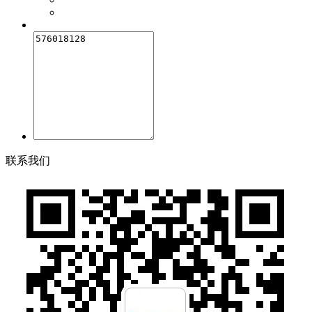
联
系
我
们