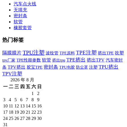
汽车点火线
无填充
密封条
软管
橡胶套管
热门标签
TPU注塑
TPE注塑
隔膜膜片
挤出TPE
吹塑
波纹管
TPE原料
TPE挤出
TPE性能参数
软管
挤出TPV
汽车密封
tpv厂家
挤出tpu
TPU挤出
密封条
条
TPV挤出
胶宝TPE
TPU包胶
注塑
防尘罩
TPV注塑
2026 年 8 月
一
二
三
四
五
六
日
1
2
3
4
5
6
7
8
9
10
11
12
13
14
15
16
17
18
19
20
21
22
23
24
25
26
27
28
29
30
31