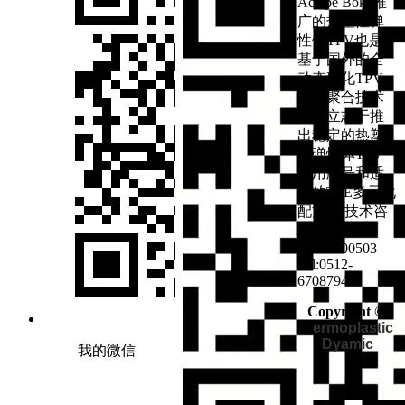
Acetpe Boke推
广的热塑性弹
性体TPV也是
基于国外的全
动态硫化TPV
固态聚合技术
方法立志于推
出稳定的热塑
性弹性体TPV
应用牌号和适
用的TPE多元化
配方。 技术咨
询：
18915500503
Tel:0512-
67087943
Copyright ©
H
ermoplastic
Dyamic
我的微信