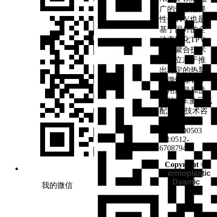
广的热塑性弹
性体TPV也是
基于国外的全
动态硫化TPV
固态聚合技术
方法立志于推
出稳定的热塑
性弹性体TPV
应用牌号和适
用的TPE多元化
配方。 技术咨
询：
18915500503
Tel:0512-
67087943
Copyright ©
H
ermoplastic
Dyamic
我的微信