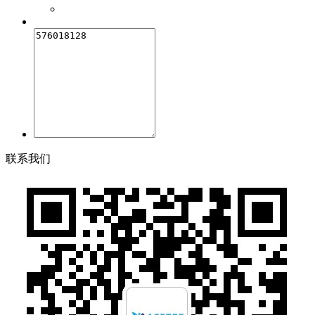
联
系
我
们