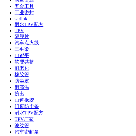
五金工具
工业密封
sarlink
耐水TPV配方
TPV
隔膜片
汽车点火线
三毛染
山都平
软硬共挤
耐老化
橡胶管
防尘罩
耐高温
挤出
山道橡胶
门窗防尘条
耐水TPV配方
TPV厂家
波纹管
汽车密封条