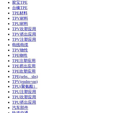
胶宝TPE
台橡TPE
TPE材料
TPV材料
TPU材料
TPV吹塑应用
TPV挤出应用
TPV注塑应用
电线电缆
TPV物性
TPE物性
TPE注塑应用
TPE挤出应用
TPE吹塑应用
TPE(sebs、sbs)
TPV(epdm+pp)
TPU(聚氨酯）
TPU注塑应用
TPU吹塑应用
TPU挤出应用
汽车部件
轨道交通