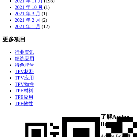
2021 年 11 月
(198)
2021 年 10 月
(1)
2021 年 3 月
(1)
2021 年 2 月
(2)
2021 年 1 月
(12)
更多项目
行业资讯
精选应用
特色牌号
TPV材料
TPV应用
TPV物性
TPE材料
TPE应用
TPE物性
了解Acetpe
Boke
Acetpe Boke推