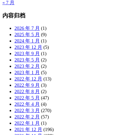
« 7 月
内容归档
2026 年 7 月
(1)
2025 年 5 月
(9)
2024 年 1 月
(1)
2023 年 12 月
(5)
2023 年 9 月
(1)
2023 年 5 月
(2)
2023 年 2 月
(2)
2023 年 1 月
(5)
2022 年 12 月
(13)
2022 年 9 月
(3)
2022 年 8 月
(2)
2022 年 5 月
(47)
2022 年 4 月
(4)
2022 年 3 月
(270)
2022 年 2 月
(57)
2022 年 1 月
(1)
2021 年 12 月
(196)