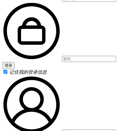
记住我的登录信息