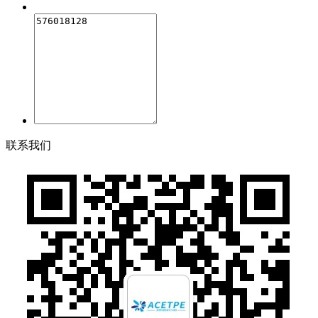
联
系
我
们