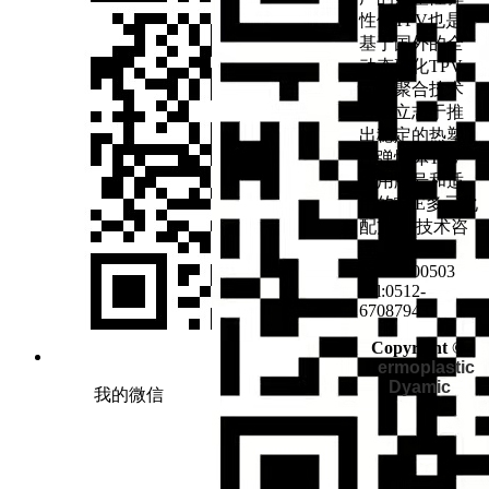
性体TPV也是
基于国外的全
动态硫化TPV
固态聚合技术
方法立志于推
出稳定的热塑
性弹性体TPV
应用牌号和适
用的TPE多元化
配方。 技术咨
询：
18915500503
Tel:0512-
67087943
Copyright ©
H
ermoplastic
Dyamic
我的微信