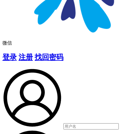
微信
登录
注册
找回密码