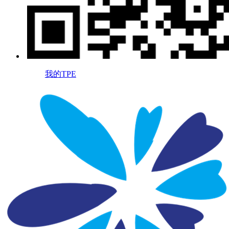
我的TPE