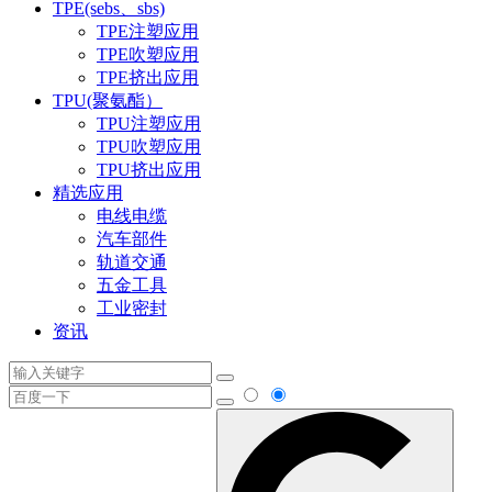
TPE(sebs、sbs)
TPE注塑应用
TPE吹塑应用
TPE挤出应用
TPU(聚氨酯）
TPU注塑应用
TPU吹塑应用
TPU挤出应用
精选应用
电线电缆
汽车部件
轨道交通
五金工具
工业密封
资讯