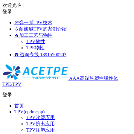
欢迎光临！
登录
💯弹一弹TPV技术
💧耐酸碱TPV的案例介绍
🔥加工工艺与物性
TPV物性
TPE物性
☎️ 咨询专线 18915500503
AAA高端热塑性弹性体
TPE/TPV
登录
首页
TPV(epdm+pp)
TPV吹塑应用
TPV挤出应用
TPV注塑应用