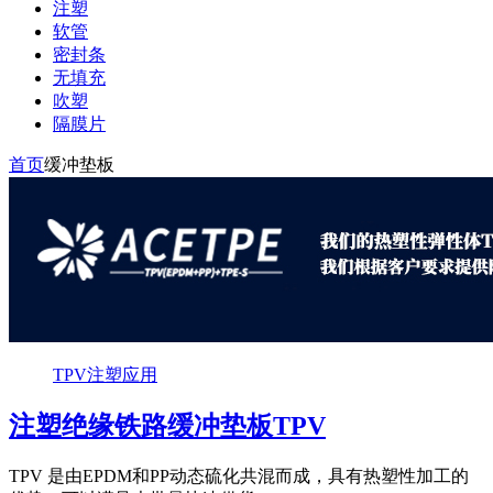
注塑
软管
密封条
无填充
吹塑
隔膜片
首页
缓冲垫板
TPV注塑应用
注塑绝缘铁路缓冲垫板TPV
TPV 是由EPDM和PP动态硫化共混而成，具有热塑性加工的