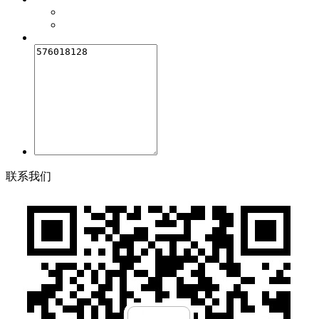
联
系
我
们