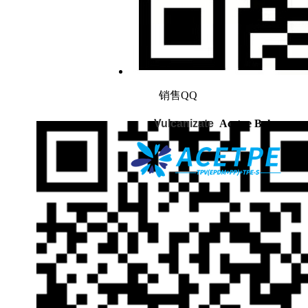
销售QQ
Vulcanizate
Acetpe Boke