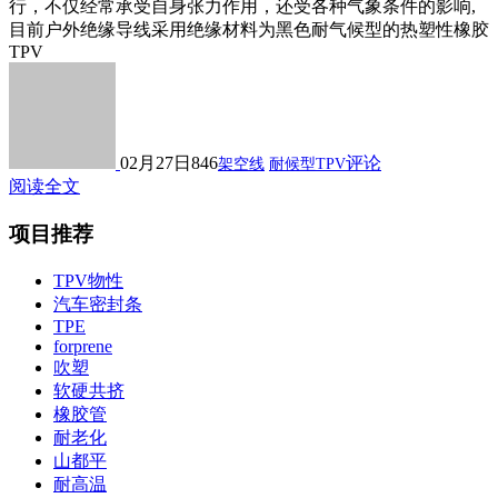
行，不仅经常承受自身张力作用，还受各种气象条件的影响,
目前户外绝缘导线采用绝缘材料为黑色耐气候型的热塑性橡胶
TPV
02月27日
846
评论
架空线
耐候型TPV
阅读全文
项目推荐
TPV物性
汽车密封条
TPE
forprene
吹塑
软硬共挤
橡胶管
耐老化
山都平
耐高温