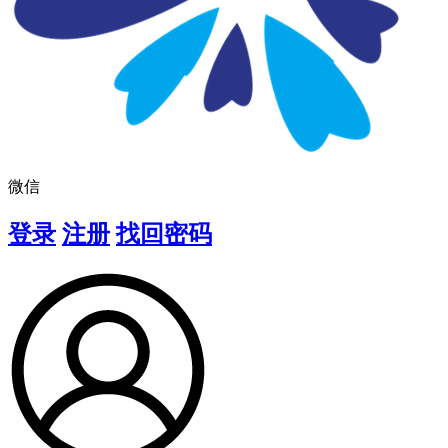
微信
登录
注册
找回密码