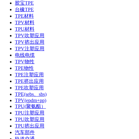
胶宝TPE
台橡TPE
TPE材料
TPV材料
TPU材料
TPV吹塑应用
TPV挤出应用
TPV注塑应用
电线电缆
TPV物性
TPE物性
TPE注塑应用
TPE挤出应用
TPE吹塑应用
TPE(sebs、sbs)
TPV(epdm+pp)
TPU(聚氨酯）
TPU注塑应用
TPU吹塑应用
TPU挤出应用
汽车部件
轨道交通