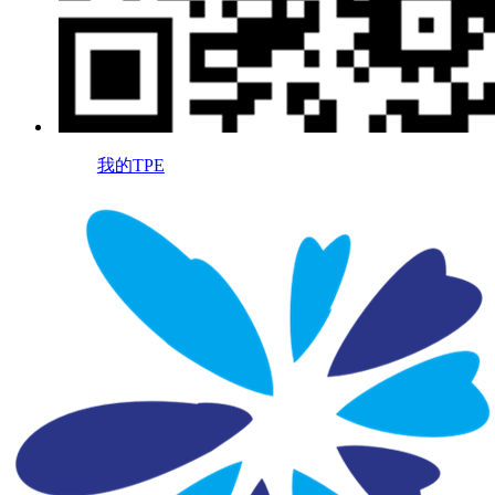
我的TPE