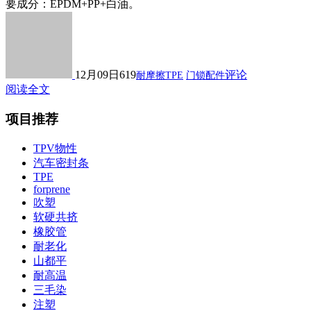
要成分：EPDM+PP+白油。
12月09日
619
评论
耐摩擦TPE
门锁配件
阅读全文
项目推荐
TPV物性
汽车密封条
TPE
forprene
吹塑
软硬共挤
橡胶管
耐老化
山都平
耐高温
三毛染
注塑