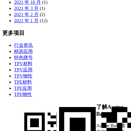
2021 年 10 月
(1)
2021 年 3 月
(1)
2021 年 2 月
(2)
2021 年 1 月
(12)
更多项目
行业资讯
精选应用
特色牌号
TPV材料
TPV应用
TPV物性
TPE材料
TPE应用
TPE物性
了解Acetpe
Boke
Acetpe Boke推