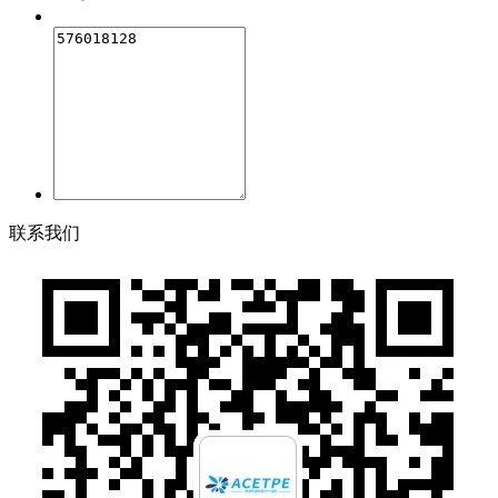
联
系
我
们