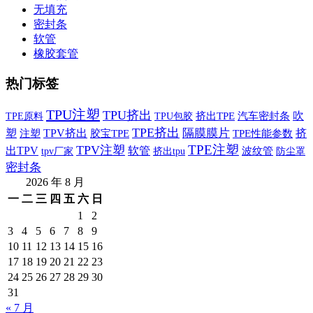
无填充
密封条
软管
橡胶套管
热门标签
TPU注塑
TPU挤出
挤出TPE
汽车密封条
吹
TPU包胶
TPE原料
TPE挤出
隔膜膜片
塑
TPV挤出
胶宝TPE
TPE性能参数
挤
注塑
TPE注塑
TPV注塑
出TPV
软管
tpv厂家
挤出tpu
波纹管
防尘罩
密封条
2026 年 8 月
一
二
三
四
五
六
日
1
2
3
4
5
6
7
8
9
10
11
12
13
14
15
16
17
18
19
20
21
22
23
24
25
26
27
28
29
30
31
« 7 月