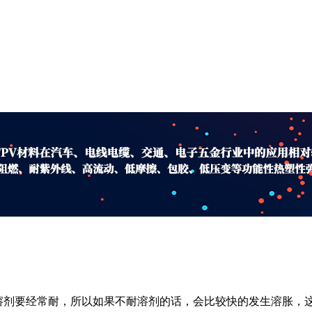
)等溶剂要经常耐，所以如果不耐溶剂的话，会比较快的发生溶胀