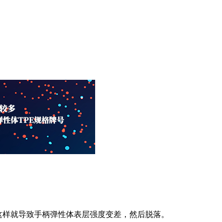
，这样就导致手柄弹性体表层强度变差，然后脱落。