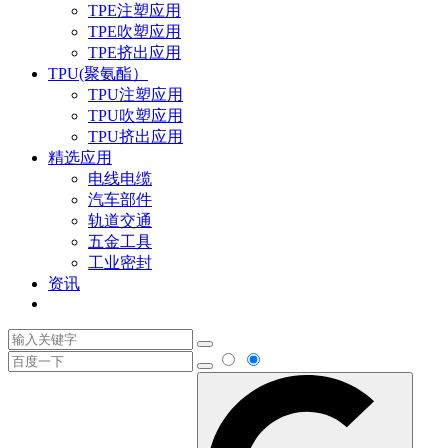
TPE注塑应用
TPE吹塑应用
TPE挤出应用
TPU(聚氨酯）
TPU注塑应用
TPU吹塑应用
TPU挤出应用
精选应用
电线电缆
汽车部件
轨道交通
五金工具
工业密封
资讯