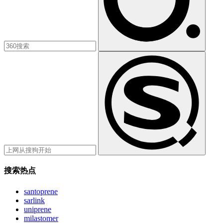
搜索热点
santoprene
sarlink
uniprene
milastomer