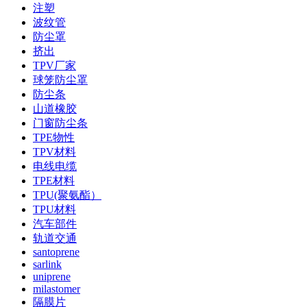
注塑
波纹管
防尘罩
挤出
TPV厂家
球笼防尘罩
防尘条
山道橡胶
门窗防尘条
TPE物性
TPV材料
电线电缆
TPE材料
TPU(聚氨酯）
TPU材料
汽车部件
轨道交通
santoprene
sarlink
uniprene
milastomer
隔膜片