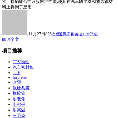
性、接触疲劳性及接触油性能,使其在汽车防尘罩和通风管材
料上得到了应用。
11月27日
836
评论
吹塑通风罩
耐黄油TPV
阅读全文
项目推荐
TPV物性
汽车密封条
TPE
forprene
吹塑
软硬共挤
橡胶管
耐老化
山都平
耐高温
三毛染