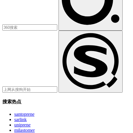
搜索热点
santoprene
sarlink
uniprene
milastomer