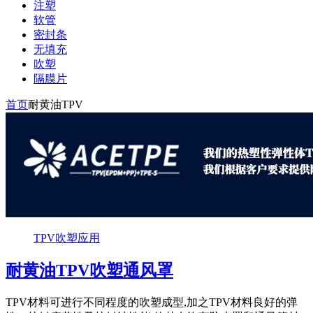
注塑
软管
密封条
无填充
吹塑
隔膜片
首页
耐黄油TPV
TPV吹塑应用
耐黄油TPV吹塑通风罩
TPV材料可进行不同程度的吹塑成型,加之TPV材料良好的弹