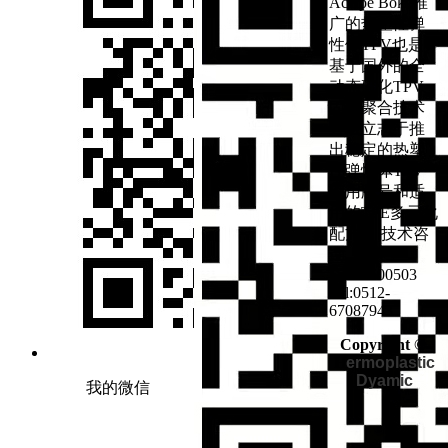
Acetpe Boke推
广的热塑性弹
性体TPV也是
基于国外的全
动态硫化TPV
固态聚合技术
方法立志于推
出稳定的热塑
性弹性体TPV
应用牌号和适
用的TPE多元化
配方。 技术咨
询：
18915500503
Tel:0512-
67087943
Copyright ©
H
ermoplastic
Dyamic
我的微信