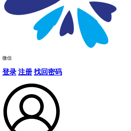
微信
登录
注册
找回密码