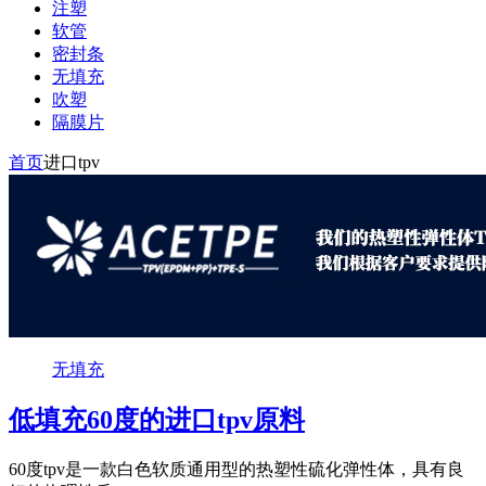
注塑
软管
密封条
无填充
吹塑
隔膜片
首页
进口tpv
无填充
低填充60度的进口tpv原料
60度tpv是一款白色软质通用型的热塑性硫化弹性体，具有良