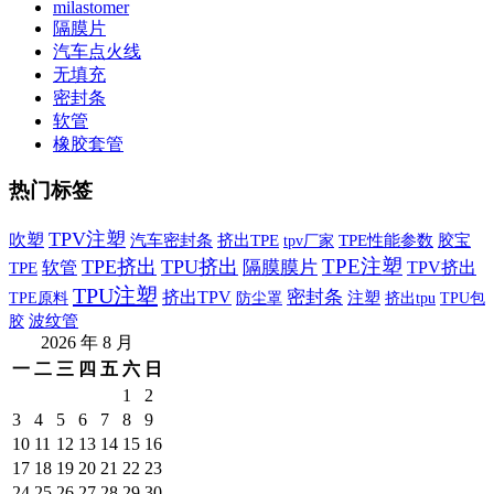
milastomer
隔膜片
汽车点火线
无填充
密封条
软管
橡胶套管
热门标签
TPV注塑
吹塑
汽车密封条
挤出TPE
TPE性能参数
胶宝
tpv厂家
TPE注塑
TPE挤出
TPU挤出
隔膜膜片
TPE
软管
TPV挤出
TPU注塑
密封条
挤出TPV
注塑
挤出tpu
TPU包
TPE原料
防尘罩
胶
波纹管
2026 年 8 月
一
二
三
四
五
六
日
1
2
3
4
5
6
7
8
9
10
11
12
13
14
15
16
17
18
19
20
21
22
23
24
25
26
27
28
29
30