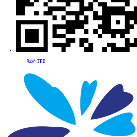
我的TPE