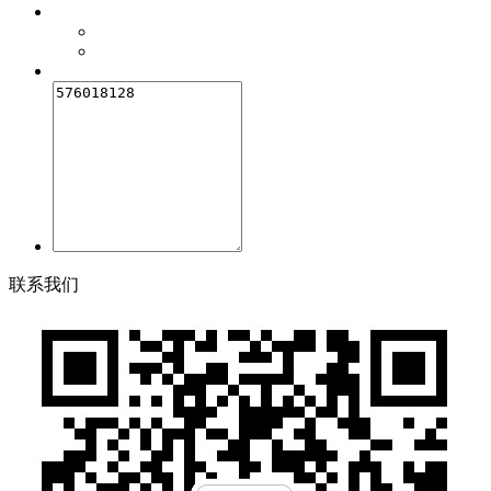
联
系
我
们