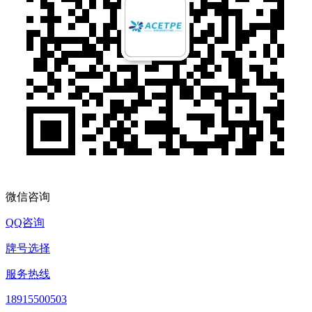
微信咨询
QQ咨询
牌号选择
服务热线
18915500503