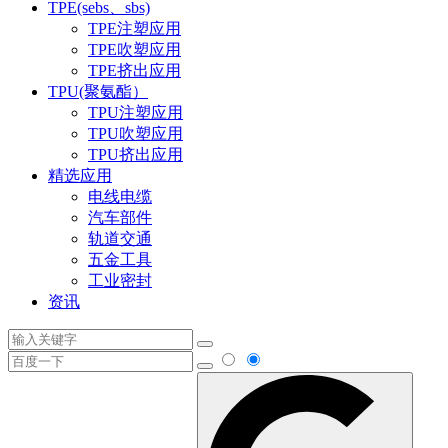
TPE(sebs、sbs)
TPE注塑应用
TPE吹塑应用
TPE挤出应用
TPU(聚氨酯）
TPU注塑应用
TPU吹塑应用
TPU挤出应用
精选应用
电线电缆
汽车部件
轨道交通
五金工具
工业密封
资讯