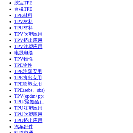
胶宝TPE
台橡TPE
TPE材料
TPV材料
TPU材料
TPV吹塑应用
TPV挤出应用
TPV注塑应用
电线电缆
TPV物性
TPE物性
TPE注塑应用
TPE挤出应用
TPE吹塑应用
TPE(sebs、sbs)
TPV(epdm+pp)
TPU(聚氨酯）
TPU注塑应用
TPU吹塑应用
TPU挤出应用
汽车部件
轨道交通