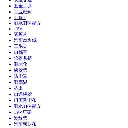
五金工具
工业密封
sarlink
耐水TPV配方
TPV
隔膜片
汽车点火线
三毛染
山都平
软硬共挤
耐老化
橡胶管
防尘罩
耐高温
挤出
山道橡胶
门窗防尘条
耐水TPV配方
TPV厂家
波纹管
汽车密封条