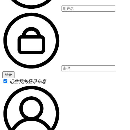
记住我的登录信息