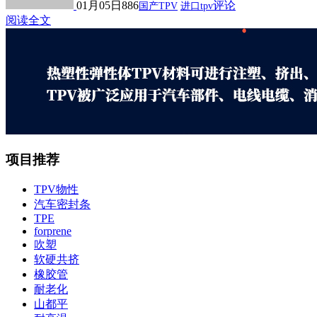
01月05日
886
评论
国产TPV
进口tpv
阅读全文
项目推荐
TPV物性
汽车密封条
TPE
forprene
吹塑
软硬共挤
橡胶管
耐老化
山都平