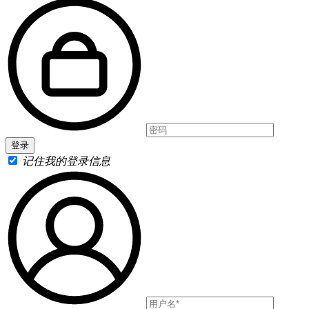
记住我的登录信息