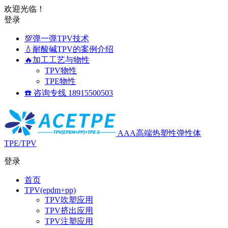
欢迎光临！
登录
💯弹一弹TPV技术
💧耐酸碱TPV的案例介绍
🔥加工工艺与物性
TPV物性
TPE物性
☎️ 咨询专线 18915500503
AAA高端热塑性弹性体
TPE/TPV
登录
首页
TPV(epdm+pp)
TPV吹塑应用
TPV挤出应用
TPV注塑应用