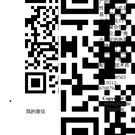
广的热塑性弹
性体TPV也是
基于国外的全
动态硫化TPV
固态聚合技术
方法立志于推
出稳定的热塑
性弹性体TPV
应用牌号和适
用的TPE多元化
配方。 技术咨
询：
18915500503
Tel:0512-
67087943
Copyright ©
H
ermoplastic
Dyamic
我的微信