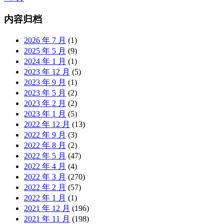
内容归档
2026 年 7 月
(1)
2025 年 5 月
(9)
2024 年 1 月
(1)
2023 年 12 月
(5)
2023 年 9 月
(1)
2023 年 5 月
(2)
2023 年 2 月
(2)
2023 年 1 月
(5)
2022 年 12 月
(13)
2022 年 9 月
(3)
2022 年 8 月
(2)
2022 年 5 月
(47)
2022 年 4 月
(4)
2022 年 3 月
(270)
2022 年 2 月
(57)
2022 年 1 月
(1)
2021 年 12 月
(196)
2021 年 11 月
(198)