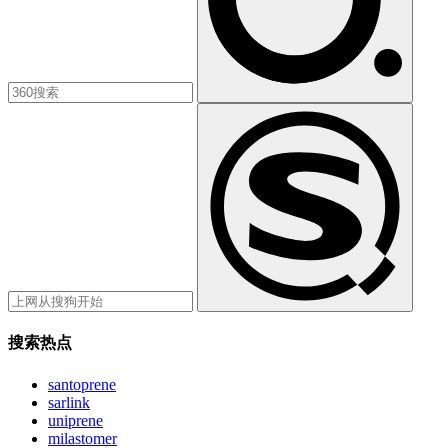
搜索热点
santoprene
sarlink
uniprene
milastomer