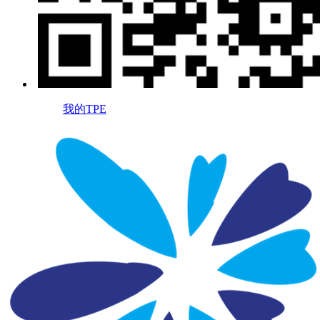
我的TPE