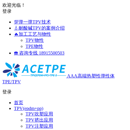
欢迎光临！
登录
💯弹一弹TPV技术
💧耐酸碱TPV的案例介绍
🔥加工工艺与物性
TPV物性
TPE物性
☎️ 咨询专线 18915500503
AAA高端热塑性弹性体
TPE/TPV
登录
首页
TPV(epdm+pp)
TPV吹塑应用
TPV挤出应用
TPV注塑应用