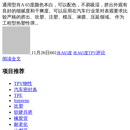
通用型肖A 65度颜色本白，可以配色，不易吸湿，挤出外观有
良好的细腻度和干爽度。可以应用在汽车行业里对表观要求比
较严格的挤出、吹塑、注塑、模压、淋膜、压延领域。 作为
工程型热塑性弹...
11月26日
661
评论
肖A65度
肖A65度TPV
阅读全文
项目推荐
TPV物性
汽车密封条
TPE
forprene
吹塑
软硬共挤
橡胶管
耐老化