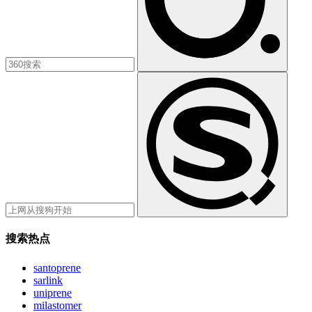
搜索热点
santoprene
sarlink
uniprene
milastomer