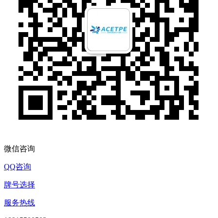
微信咨询
QQ咨询
牌号选择
服务热线