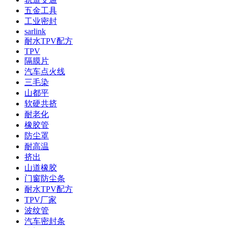
五金工具
工业密封
sarlink
耐水TPV配方
TPV
隔膜片
汽车点火线
三毛染
山都平
软硬共挤
耐老化
橡胶管
防尘罩
耐高温
挤出
山道橡胶
门窗防尘条
耐水TPV配方
TPV厂家
波纹管
汽车密封条