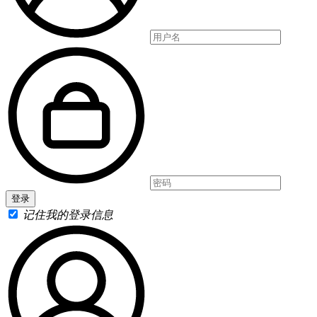
记住我的登录信息