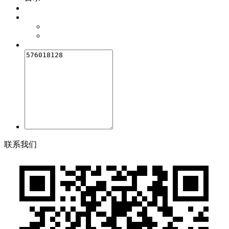
联
系
我
们