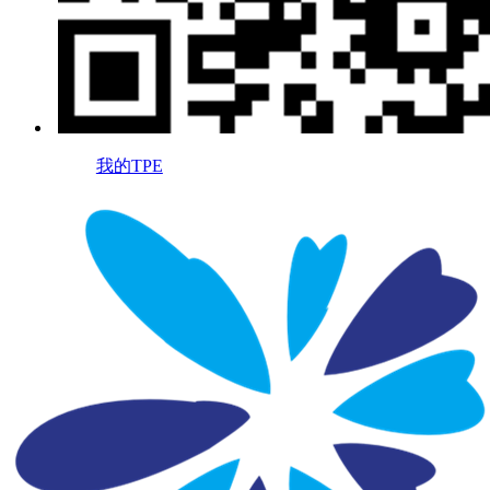
我的TPE