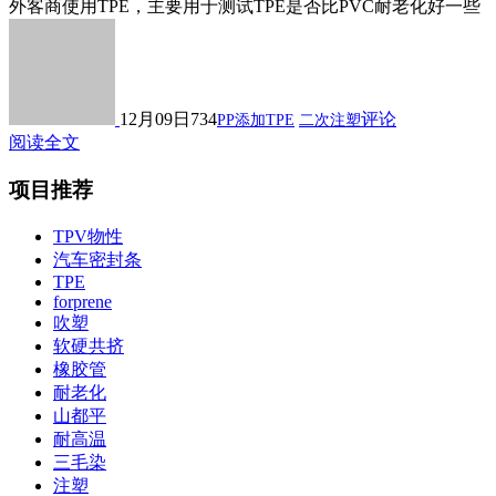
外客商使用TPE，主要用于测试TPE是否比PVC耐老化好一些
12月09日
734
评论
PP添加TPE
二次注塑
阅读全文
项目推荐
TPV物性
汽车密封条
TPE
forprene
吹塑
软硬共挤
橡胶管
耐老化
山都平
耐高温
三毛染
注塑