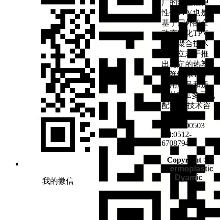
广的热塑性弹
性体TPV也是
基于国外的全
动态硫化TPV
固态聚合技术
方法立志于推
出稳定的热塑
性弹性体TPV
应用牌号和适
用的TPE多元化
配方。 技术咨
询：
18915500503
Tel:0512-
67087943
Copyright ©
H
ermoplastic
Dyamic
我的微信