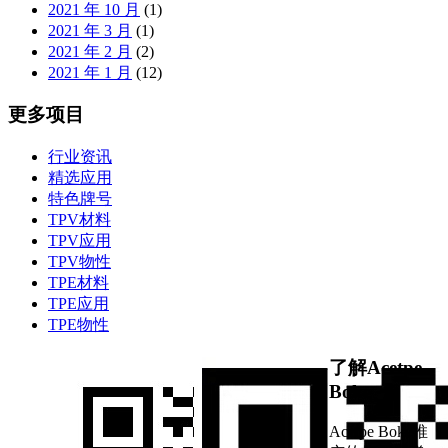
2021 年 10 月
(1)
2021 年 3 月
(1)
2021 年 2 月
(2)
2021 年 1 月
(12)
更多项目
行业资讯
精选应用
特色牌号
TPV材料
TPV应用
TPV物性
TPE材料
TPE应用
TPE物性
了解Acetpe
Boke
Acetpe Boke推