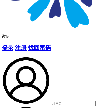
微信
登录
注册
找回密码