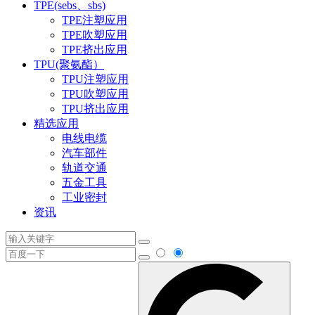
TPE(sebs、sbs)
TPE注塑应用
TPE吹塑应用
TPE挤出应用
TPU(聚氨酯）
TPU注塑应用
TPU吹塑应用
TPU挤出应用
精选应用
电线电缆
汽车部件
轨道交通
五金工具
工业密封
资讯